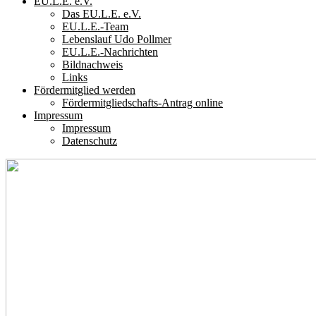
EU.L.E. e.V.
Das EU.L.E. e.V.
EU.L.E.-Team
Lebenslauf Udo Pollmer
EU.L.E.-Nachrichten
Bildnachweis
Links
Fördermitglied werden
Fördermitgliedschafts-Antrag online
Impressum
Impressum
Datenschutz