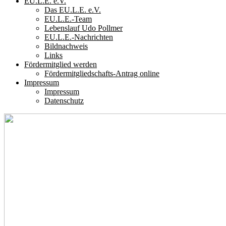
EU.L.E. e.V.
Das EU.L.E. e.V.
EU.L.E.-Team
Lebenslauf Udo Pollmer
EU.L.E.-Nachrichten
Bildnachweis
Links
Fördermitglied werden
Fördermitgliedschafts-Antrag online
Impressum
Impressum
Datenschutz