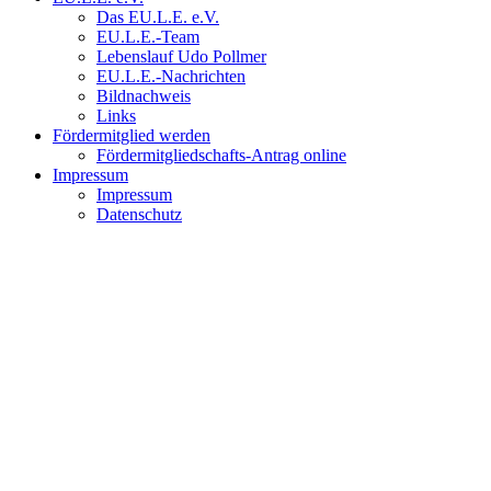
Das EU.L.E. e.V.
EU.L.E.-Team
Lebenslauf Udo Pollmer
EU.L.E.-Nachrichten
Bildnachweis
Links
Fördermitglied werden
Fördermitgliedschafts-Antrag online
Impressum
Impressum
Datenschutz