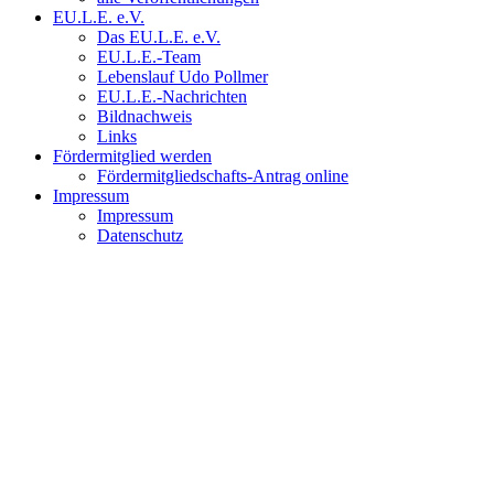
EU.L.E. e.V.
Das EU.L.E. e.V.
EU.L.E.-Team
Lebenslauf Udo Pollmer
EU.L.E.-Nachrichten
Bildnachweis
Links
Fördermitglied werden
Fördermitgliedschafts-Antrag online
Impressum
Impressum
Datenschutz