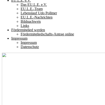
EU.L.E. e.V.
Das EU.L.E. e.V.
EU.L.E.-Team
Lebenslauf Udo Pollmer
EU.L.E.-Nachrichten
Bildnachweis
Links
Fördermitglied werden
Fördermitgliedschafts-Antrag online
Impressum
Impressum
Datenschutz