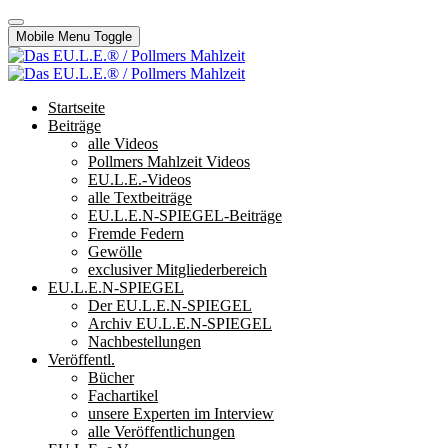
Mobile Menu Toggle
Startseite
Beiträge
alle Videos
Pollmers Mahlzeit Videos
EU.L.E.-Videos
alle Textbeiträge
EU.L.E.N-SPIEGEL-Beiträge
Fremde Federn
Gewölle
exclusiver Mitgliederbereich
EU.L.E.N-SPIEGEL
Der EU.L.E.N-SPIEGEL
Archiv EU.L.E.N-SPIEGEL
Nachbestellungen
Veröffentl.
Bücher
Fachartikel
unsere Experten im Interview
alle Veröffentlichungen