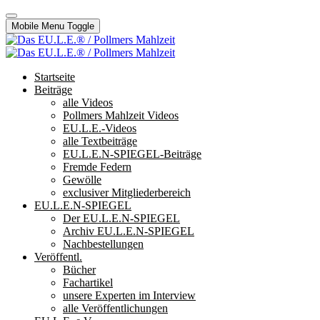
Mobile Menu Toggle
Startseite
Beiträge
alle Videos
Pollmers Mahlzeit Videos
EU.L.E.-Videos
alle Textbeiträge
EU.L.E.N-SPIEGEL-Beiträge
Fremde Federn
Gewölle
exclusiver Mitgliederbereich
EU.L.E.N-SPIEGEL
Der EU.L.E.N-SPIEGEL
Archiv EU.L.E.N-SPIEGEL
Nachbestellungen
Veröffentl.
Bücher
Fachartikel
unsere Experten im Interview
alle Veröffentlichungen