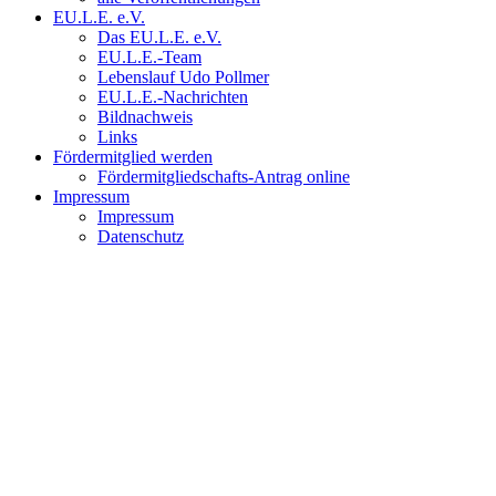
EU.L.E. e.V.
Das EU.L.E. e.V.
EU.L.E.-Team
Lebenslauf Udo Pollmer
EU.L.E.-Nachrichten
Bildnachweis
Links
Fördermitglied werden
Fördermitgliedschafts-Antrag online
Impressum
Impressum
Datenschutz