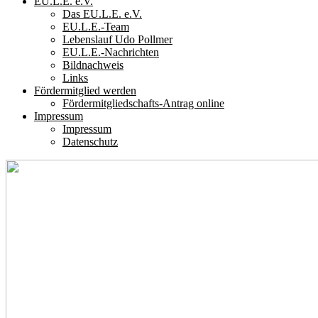
EU.L.E. e.V.
Das EU.L.E. e.V.
EU.L.E.-Team
Lebenslauf Udo Pollmer
EU.L.E.-Nachrichten
Bildnachweis
Links
Fördermitglied werden
Fördermitgliedschafts-Antrag online
Impressum
Impressum
Datenschutz