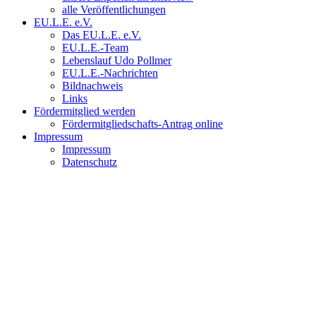
alle Veröffentlichungen
EU.L.E. e.V.
Das EU.L.E. e.V.
EU.L.E.-Team
Lebenslauf Udo Pollmer
EU.L.E.-Nachrichten
Bildnachweis
Links
Fördermitglied werden
Fördermitgliedschafts-Antrag online
Impressum
Impressum
Datenschutz