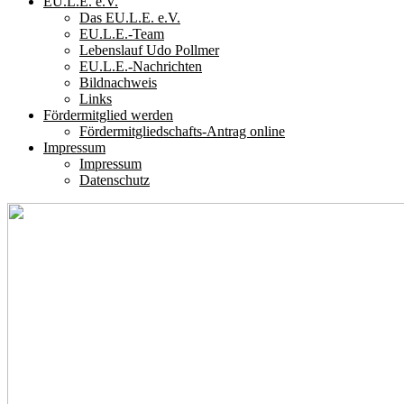
EU.L.E. e.V.
Das EU.L.E. e.V.
EU.L.E.-Team
Lebenslauf Udo Pollmer
EU.L.E.-Nachrichten
Bildnachweis
Links
Fördermitglied werden
Fördermitgliedschafts-Antrag online
Impressum
Impressum
Datenschutz