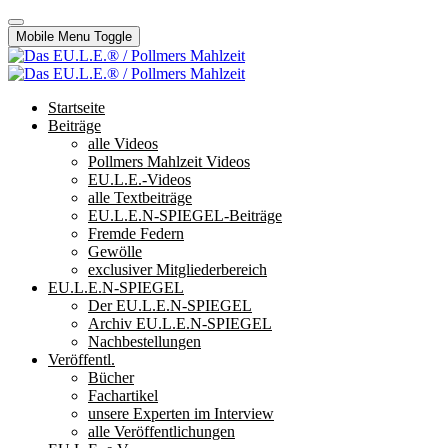
Mobile Menu Toggle
Startseite
Beiträge
alle Videos
Pollmers Mahlzeit Videos
EU.L.E.-Videos
alle Textbeiträge
EU.L.E.N-SPIEGEL-Beiträge
Fremde Federn
Gewölle
exclusiver Mitgliederbereich
EU.L.E.N-SPIEGEL
Der EU.L.E.N-SPIEGEL
Archiv EU.L.E.N-SPIEGEL
Nachbestellungen
Veröffentl.
Bücher
Fachartikel
unsere Experten im Interview
alle Veröffentlichungen