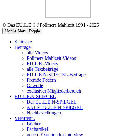
© Das EU.L.E.® / Pollmers Mahlzeit 1994 - 2026
Mobile Menu Toggle
Startseite
Beiträge
alle Videos
Pollmers Mahlzeit Videos
EU.L.E.-Videos
alle Textbeiträge
EU.L.E.N-SPIEGEL-Beiträge
Fremde Federn
Gewölle
exclusiver Mitgliederbereich
EU.L.E.N-SPIEGEL
Der EU.L.E.N-SPIEGEL
Archiv EU.L.E.N-SPIEGEL
Nachbestellungen
Veröffentl.
Bücher
Fachartikel
unsere Experten im Interview