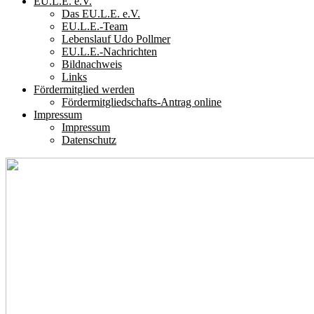
EU.L.E. e.V.
Das EU.L.E. e.V.
EU.L.E.-Team
Lebenslauf Udo Pollmer
EU.L.E.-Nachrichten
Bildnachweis
Links
Fördermitglied werden
Fördermitgliedschafts-Antrag online
Impressum
Impressum
Datenschutz