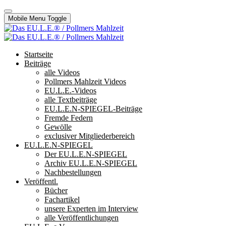
Mobile Menu Toggle
Startseite
Beiträge
alle Videos
Pollmers Mahlzeit Videos
EU.L.E.-Videos
alle Textbeiträge
EU.L.E.N-SPIEGEL-Beiträge
Fremde Federn
Gewölle
exclusiver Mitgliederbereich
EU.L.E.N-SPIEGEL
Der EU.L.E.N-SPIEGEL
Archiv EU.L.E.N-SPIEGEL
Nachbestellungen
Veröffentl.
Bücher
Fachartikel
unsere Experten im Interview
alle Veröffentlichungen