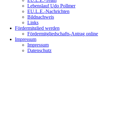
EU.L.E.-Team
Lebenslauf Udo Pollmer
EU.L.E.-Nachrichten
Bildnachweis
Links
Fördermitglied werden
Fördermitgliedschafts-Antrag online
Impressum
Impressum
Datenschutz