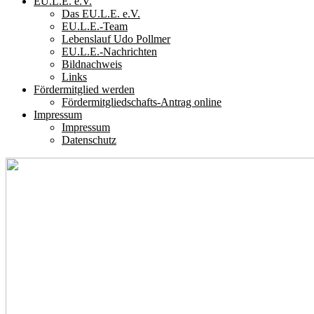
EU.L.E. e.V.
Das EU.L.E. e.V.
EU.L.E.-Team
Lebenslauf Udo Pollmer
EU.L.E.-Nachrichten
Bildnachweis
Links
Fördermitglied werden
Fördermitgliedschafts-Antrag online
Impressum
Impressum
Datenschutz