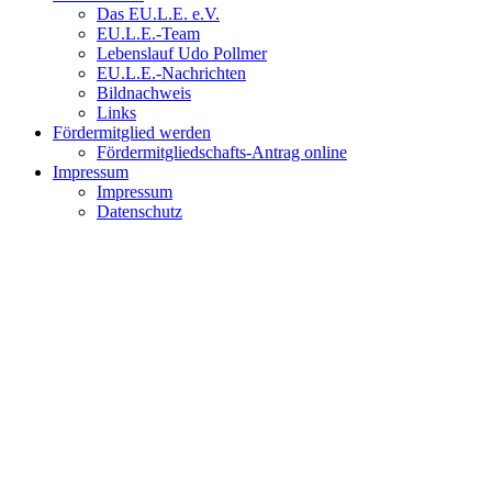
Das EU.L.E. e.V.
EU.L.E.-Team
Lebenslauf Udo Pollmer
EU.L.E.-Nachrichten
Bildnachweis
Links
Fördermitglied werden
Fördermitgliedschafts-Antrag online
Impressum
Impressum
Datenschutz