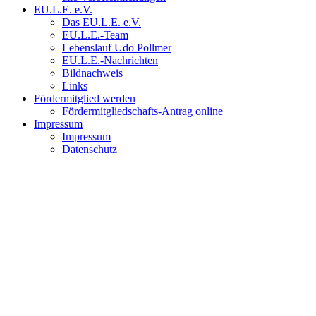
EU.L.E. e.V.
Das EU.L.E. e.V.
EU.L.E.-Team
Lebenslauf Udo Pollmer
EU.L.E.-Nachrichten
Bildnachweis
Links
Fördermitglied werden
Fördermitgliedschafts-Antrag online
Impressum
Impressum
Datenschutz