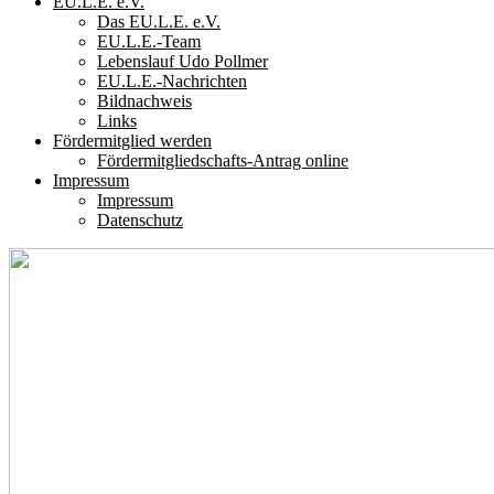
EU.L.E. e.V.
Das EU.L.E. e.V.
EU.L.E.-Team
Lebenslauf Udo Pollmer
EU.L.E.-Nachrichten
Bildnachweis
Links
Fördermitglied werden
Fördermitgliedschafts-Antrag online
Impressum
Impressum
Datenschutz