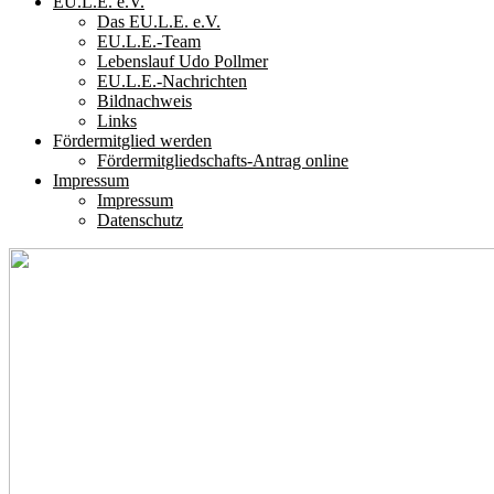
EU.L.E. e.V.
Das EU.L.E. e.V.
EU.L.E.-Team
Lebenslauf Udo Pollmer
EU.L.E.-Nachrichten
Bildnachweis
Links
Fördermitglied werden
Fördermitgliedschafts-Antrag online
Impressum
Impressum
Datenschutz