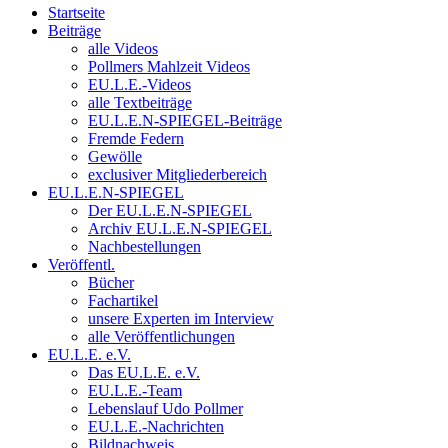
Startseite
Beiträge
alle Videos
Pollmers Mahlzeit Videos
EU.L.E.-Videos
alle Textbeiträge
EU.L.E.N-SPIEGEL-Beiträge
Fremde Federn
Gewölle
exclusiver Mitgliederbereich
EU.L.E.N-SPIEGEL
Der EU.L.E.N-SPIEGEL
Archiv EU.L.E.N-SPIEGEL
Nachbestellungen
Veröffentl.
Bücher
Fachartikel
unsere Experten im Interview
alle Veröffentlichungen
EU.L.E. e.V.
Das EU.L.E. e.V.
EU.L.E.-Team
Lebenslauf Udo Pollmer
EU.L.E.-Nachrichten
Bildnachweis