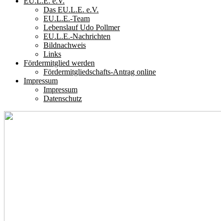
EU.L.E. e.V.
Das EU.L.E. e.V.
EU.L.E.-Team
Lebenslauf Udo Pollmer
EU.L.E.-Nachrichten
Bildnachweis
Links
Fördermitglied werden
Fördermitgliedschafts-Antrag online
Impressum
Impressum
Datenschutz