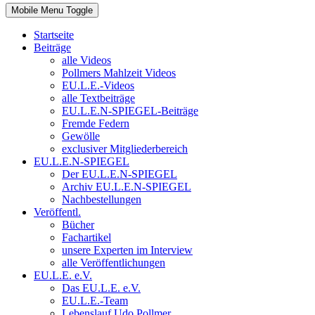
Mobile Menu Toggle
Startseite
Beiträge
alle Videos
Pollmers Mahlzeit Videos
EU.L.E.-Videos
alle Textbeiträge
EU.L.E.N-SPIEGEL-Beiträge
Fremde Federn
Gewölle
exclusiver Mitgliederbereich
EU.L.E.N-SPIEGEL
Der EU.L.E.N-SPIEGEL
Archiv EU.L.E.N-SPIEGEL
Nachbestellungen
Veröffentl.
Bücher
Fachartikel
unsere Experten im Interview
alle Veröffentlichungen
EU.L.E. e.V.
Das EU.L.E. e.V.
EU.L.E.-Team
Lebenslauf Udo Pollmer