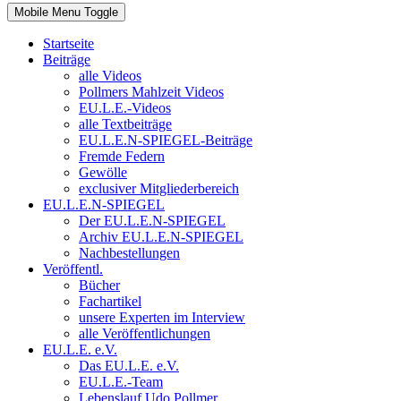
Mobile Menu Toggle
Startseite
Beiträge
alle Videos
Pollmers Mahlzeit Videos
EU.L.E.-Videos
alle Textbeiträge
EU.L.E.N-SPIEGEL-Beiträge
Fremde Federn
Gewölle
exclusiver Mitgliederbereich
EU.L.E.N-SPIEGEL
Der EU.L.E.N-SPIEGEL
Archiv EU.L.E.N-SPIEGEL
Nachbestellungen
Veröffentl.
Bücher
Fachartikel
unsere Experten im Interview
alle Veröffentlichungen
EU.L.E. e.V.
Das EU.L.E. e.V.
EU.L.E.-Team
Lebenslauf Udo Pollmer