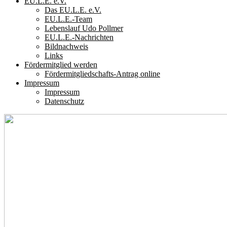
EU.L.E. e.V.
Das EU.L.E. e.V.
EU.L.E.-Team
Lebenslauf Udo Pollmer
EU.L.E.-Nachrichten
Bildnachweis
Links
Fördermitglied werden
Fördermitgliedschafts-Antrag online
Impressum
Impressum
Datenschutz