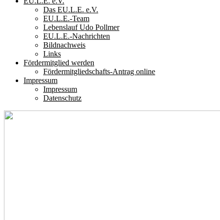
EU.L.E. e.V.
Das EU.L.E. e.V.
EU.L.E.-Team
Lebenslauf Udo Pollmer
EU.L.E.-Nachrichten
Bildnachweis
Links
Fördermitglied werden
Fördermitgliedschafts-Antrag online
Impressum
Impressum
Datenschutz