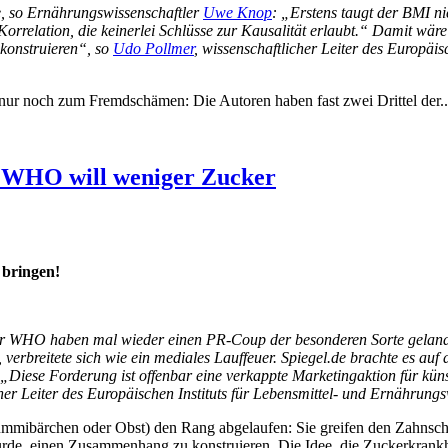
, so Ernährungswissenschaftler
Uwe Knop
: „Erstens taugt der BMI n
e Korrelation, die keinerlei Schlüsse zur Kausalität erlaubt.“ Damit w
konstruieren“, so
Udo Pollmer
, wissenschaftlicher Leiter des Europäi
nur noch zum Fremdschämen: Die Autoren haben fast zwei Drittel der..
: WHO will weniger Zucker
bringen!
r WHO haben mal wieder einen PR-Coup der besonderen Sorte gelande
erbreitete sich wie ein mediales Lauffeuer. Spiegel.de brachte es auf
Diese Forderung ist offenbar eine verkappte Marketingaktion für künstl
cher Leiter des Europäischen Instituts für Lebensmittel- und Ernährungs
 Gummibärchen oder Obst) den Rang abgelaufen: Sie greifen den Zahns
de, einen Zusammenhang zu konstruieren. Die Idee, die Zuckerkrankheit 