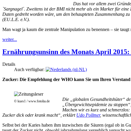
Das hat vor allem zwei Gründe
`Sargnagel´. Zweitens ist der BMI nicht mehr als ein Marker für ein
Daten gedreht worden wäre, um den behaupteten Zusammenhang zu 
(EU.L.E. e.V.).
Man wagt ja kaum die zentrale Manipulation zu benennen – sie taugt 
weiter...
Ernährungsunsinn des Monats April 2015
Details
Auch verfügbar:
Zucker: Die Empfehlung der WHO kann Sie um Ihren Verstand 
Die „globalen Gesundheitshüter“ de
© kues1 / www.fotolia.de
„Übergewichtsepidemie zu stoppen“, v
Machen wir es kurz und schmerzlos: „
Zucker dick oder krank macht“, erklärt
Udo Pollmer
, wissenschaftli
Selbst bei der Karies haben ihm inzwischen die Säuren (egal ob in
taugt der Zucker nicht, obwohl jahrzehntelang vergeblich versucht wur