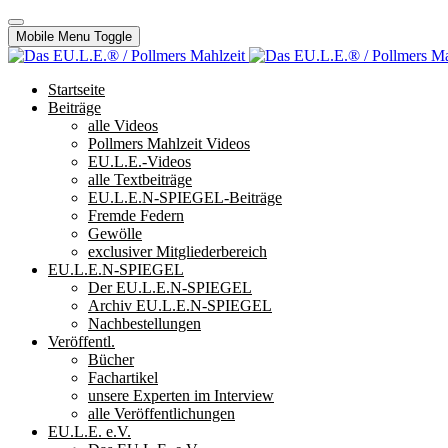
Mobile Menu Toggle
Startseite
Beiträge
alle Videos
Pollmers Mahlzeit Videos
EU.L.E.-Videos
alle Textbeiträge
EU.L.E.N-SPIEGEL-Beiträge
Fremde Federn
Gewölle
exclusiver Mitgliederbereich
EU.L.E.N-SPIEGEL
Der EU.L.E.N-SPIEGEL
Archiv EU.L.E.N-SPIEGEL
Nachbestellungen
Veröffentl.
Bücher
Fachartikel
unsere Experten im Interview
alle Veröffentlichungen
EU.L.E. e.V.