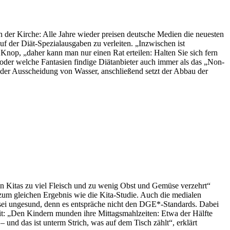
 in der Kirche: Alle Jahre wieder preisen deutsche Medien die neuesten
 der Diät-Spezialausgaben zu verleiten. „Inzwischen ist
 Knop, „daher kann man nur einen Rat erteilen: Halten Sie sich fern
oder welche Fantasien findige Diätanbieter auch immer als das „Non-
uf der Ausscheidung von Wasser, anschließend setzt der Abbau der
n Kitas zu viel Fleisch und zu wenig Obst und Gemüse verzehrt“
zum gleichen Ergebnis wie die Kita-Studie. Auch die medialen
 sei ungesund, denn es entspräche nicht den DGE*-Standards. Dabei
h mit: „Den Kindern munden ihre Mittagsmahlzeiten: Etwa der Hälfte
– und das ist unterm Strich, was auf dem Tisch zählt“, erklärt