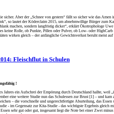
 nie sicher. Aber der „Schnee von gestern“ fällt so sicher wie das Amen
ank“, so lautet der Köderclaim 2015, um abnehmwillige Bürger zum Kauf
schlank machen, sondern langfristig dicker“, erklärt Ökotrophologe Uwe
es keine Rolle, ob Punkte, Pillen oder Pulver, ob Low- oder HighCarb 
Diäten wirken gleich – der anfängliche Gewichtsverlust beruht meist a
4: Fleischflut in Schulen
ungsfähig !
Jahres ein Aufschrei der Empörung durch Deutschland hallte, weil „i
ber eine weitere Studie nun das Schulessen zur Brust [1] – und kam 
ichen – die vorschnelle und ungerechtfertigte Aburteilung, das Essen
lstudie - im Gegensatz zur Kita-Studie - das wichtigste Ergebnis gleic
Essen sehr gut oder gut, insgesamt liegt die Note bei einer Zwei minus 