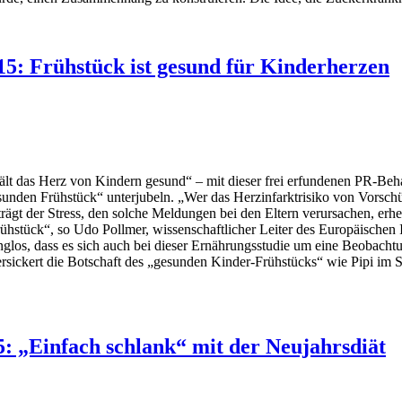
5: Frühstück ist gesund für Kinderherzen
lt das Herz von Kindern gesund“ – mit dieser frei erfundenen PR-Be
den Frühstück“ unterjubeln. „Wer das Herzinfarktrisiko von Vorschüler
trägt der Stress, den solche Meldungen bei den Eltern verursachen, erh
rühstück“, so Udo Pollmer, wissenschaftlicher Leiter des Europäischen 
anglos, dass es sich auch bei dieser Ernährungsstudie um eine Beobachtu
versickert die Botschaft des „gesunden Kinder-Frühstücks“ wie Pipi im 
: „Einfach schlank“ mit der Neujahrsdiät