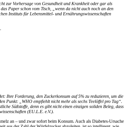
icht zur Vorhersage von Gesundheit und Krankheit oder gar als
äre das Paper schon vom Tisch, „wenn da nicht auch noch an den
schen Instituts für Lebensmittel- und Ernährungswissenschaften
.
t: Ihre Forderung, den Zuckerkonsum auf 5% zu reduzieren, um die
 den Punkt: „WHO empfiehlt nicht mehr als sechs Teelöffel pro Tag“.
iche Süßstoffe, denn es gibt nicht einen einzigen soliden Beleg, dass
wissenschaften (EU.L.E. e.V.).
chmelz an – und zwar sofort beim Konsum. Auch als Diabetes-Ursache
aus der Zahl der Würfelzucker abzuleiten, ist so intelligent, wie...