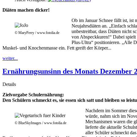
Diäten machen dicker!
Ob im Januar Schnee fällt ist, ist
Neujahrsdiäten an. „Einfach schl
unbestreitbar, dass Diäten nicht 
© MaryPerry / www.fotolia.de
von Abspeckkuren!“ Dabei spielt 
Plus-Ultra“ positionieren. „Alle 
Muskel- und Knochenmasse ein. Fett greift der Körper...
weiter...
Ernährungsunsinn des Monats Dezember 201
Details
Zielvorgabe Schulernährung:
Den Schülern schmeckt es, sie essen sich satt und bleiben so leist
Nachdem im Sommer dieses 
würde, nahm sich im Novem
Mechanismen waren die gle
© BlueSkyImages / www.fotolia.de
lieferte die aktuelle Schu
aller Schüler schmeckt das 