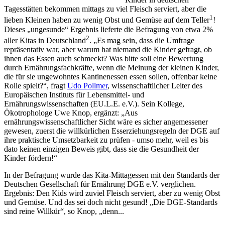
Tagesstätten bekommen mittags zu viel Fleisch serviert, aber die
1
lieben Kleinen haben zu wenig Obst und Gemüse auf dem Teller
!
Dieses „ungesunde“ Ergebnis lieferte die Befragung von etwa 2%
2
aller Kitas in Deutschland
. „Es mag sein, dass die Umfrage
repräsentativ war, aber warum hat niemand die Kinder gefragt, ob
ihnen das Essen auch schmeckt? Was bitte soll eine Bewertung
durch Ernährungsfachkräfte, wenn die Meinung der kleinen Kinder,
die für sie ungewohntes Kantinenessen essen sollen, offenbar keine
Rolle spielt?“, fragt
Udo Pollmer
, wissenschaftlicher Leiter des
Europäischen Instituts für Lebensmittel- und
Ernährungswissenschaften (EU.L.E. e.V.). Sein Kollege,
Ökotrophologe Uwe Knop, ergänzt: „Aus
ernährungswissenschaftlicher Sicht wäre es sicher angemessener
gewesen, zuerst die willkürlichen Esserziehungsregeln der DGE auf
ihre praktische Umsetzbarkeit zu prüfen - umso mehr, weil es bis
dato keinen einzigen Beweis gibt, dass sie die Gesundheit der
Kinder fördern!“
In der Befragung wurde das Kita-Mittagessen mit den Standards der
Deutschen Gesellschaft für Ernährung DGE e.V. verglichen.
Ergebnis: Den Kids wird zuviel Fleisch serviert, aber zu wenig Obst
und Gemüse. Und das sei doch nicht gesund! „Die DGE-Standards
sind reine Willkür“, so Knop, „denn...