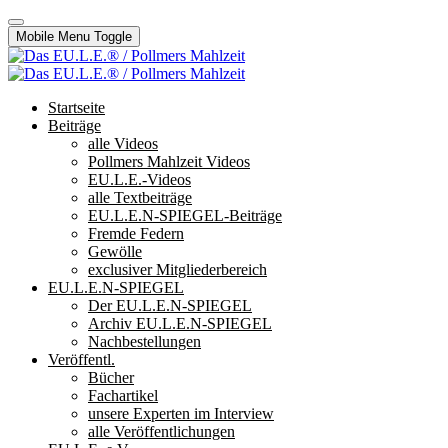
Mobile Menu Toggle
Startseite
Beiträge
alle Videos
Pollmers Mahlzeit Videos
EU.L.E.-Videos
alle Textbeiträge
EU.L.E.N-SPIEGEL-Beiträge
Fremde Federn
Gewölle
exclusiver Mitgliederbereich
EU.L.E.N-SPIEGEL
Der EU.L.E.N-SPIEGEL
Archiv EU.L.E.N-SPIEGEL
Nachbestellungen
Veröffentl.
Bücher
Fachartikel
unsere Experten im Interview
alle Veröffentlichungen