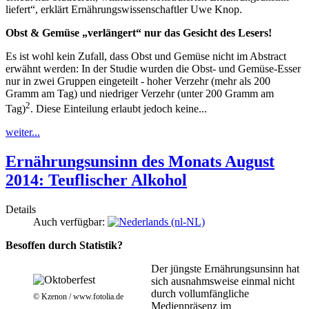
liefert“, erklärt Ernährungswissenschaftler Uwe Knop.
Obst & Gemüse „verlängert“ nur das Gesicht des Lesers!
Es ist wohl kein Zufall, dass Obst und Gemüse nicht im Abstract
erwähnt werden: In der Studie wurden die Obst- und Gemüse-Esser
nur in zwei Gruppen eingeteilt - hoher Verzehr (mehr als 200
Gramm am Tag) und niedriger Verzehr (unter 200 Gramm am
2
Tag)
. Diese Einteilung erlaubt jedoch keine...
weiter...
Ernährungsunsinn des Monats August
2014: Teuflischer Alkohol
Details
Auch verfügbar:
Besoffen durch Statistik?
Der jüngste Ernährungsunsinn hat
sich ausnahmsweise einmal nicht
durch vollumfängliche
© Kzenon / www.fotolia.de
Medienpräsenz im