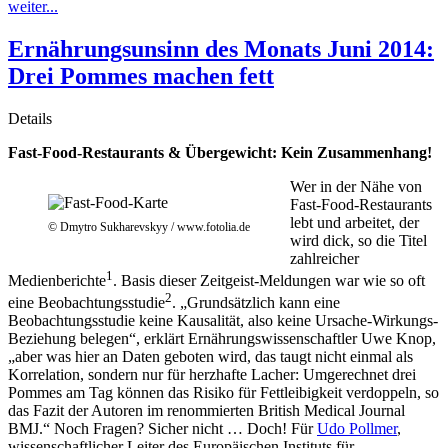
weiter...
Ernährungsunsinn des Monats Juni 2014:
Drei Pommes machen fett
Details
Fast-Food-Restaurants & Übergewicht: Kein Zusammenhang!
Wer in der Nähe von
Fast-Food-Restaurants
lebt und arbeitet, der
© Dmytro Sukharevskyy / www.fotolia.de
wird dick, so die Titel
zahlreicher
1
Medienberichte
. Basis dieser Zeitgeist-Meldungen war wie so oft
2
eine Beobachtungsstudie
. „Grundsätzlich kann eine
Beobachtungsstudie keine Kausalität, also keine Ursache-Wirkungs-
Beziehung belegen“, erklärt Ernährungswissenschaftler Uwe Knop,
„aber was hier an Daten geboten wird, das taugt nicht einmal als
Korrelation, sondern nur für herzhafte Lacher: Umgerechnet drei
Pommes am Tag können das Risiko für Fettleibigkeit verdoppeln, so
das Fazit der Autoren im renommierten British Medical Journal
BMJ.“ Noch Fragen? Sicher nicht … Doch! Für
Udo Pollmer
,
wissenschaftlicher Leiter des Europäischen Instituts für