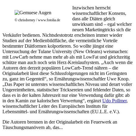
Inzwischen herrscht
wissenschaftlicher Konsens,
dass alle Diäten gleich
© chrisdorney / www.fotolia.de
unwirksam sind – egal welcher
neuen Marketingtricks sich die
Verkäufer bedienen. Nichtsdestotrotz erscheinen immer wieder
Studien auf der Medienbildfläche, die vermeintliche Vorteile
bestimmter Diätformen kolportieren. So wollte jüngst eine
Untersuchung der Tulane University (New Orleans) weismachen:
mit LowCarb nehme man mehr ab als mit LowFat und gleichzeitig
schütze man auch noch sein Herz-Kreislaufsystem. „Auch wenn die
Autoren den derzeit populären LowCarb-Trend nähren – die
Originalarbeit lässt diese Schlussfolgerungen nicht im Geringsten
zu, ganz im Gegenteil“, so Ernährungswissenschaftler Uwe Knop.
„Das Paper ist unterstes wissenschaftliches Niveau und derart voller
Ungereimtheiten, statistischer Tricksereien und fehlender Daten, so
dass es in der kalten Jahreszeit nur eine Verwendung dafür gibt: ab
in den Kamin zur kalorischen Verwertung“, ergänzt
Udo Pollmer
,
wissenschaftlicher Leiter des Europäischen Instituts für
Lebensmittel- und Ernährungswissenschaften (EU.L.E. e.V.).
Die Autoren brennen in der Originalarbeit ein Feuerwerk an
Täuschungsmanövern ab, das...