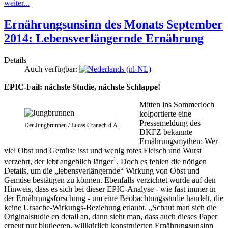
weiter...
Ernährungsunsinn des Monats September
2014: Lebensverlängernde Ernährung
Details
Auch verfügbar:
EPIC-Fail: nächste Studie, nächste Schlappe!
Mitten ins Sommerloch
kolportierte eine
Pressemeldung des
Der Jungbrunnen / Lucas Cranach d.Ä.
DKFZ bekannte
Ernährungsmythen: Wer
viel Obst und Gemüse isst und wenig rotes Fleisch und Wurst
1
verzehrt, der lebt angeblich länger
. Doch es fehlen die nötigen
Details, um die „lebensverlängernde“ Wirkung von Obst und
Gemüse bestätigen zu können. Ebenfalls verzichtet wurde auf den
Hinweis, dass es sich bei dieser EPIC-Analyse - wie fast immer in
der Ernährungsforschung - um eine Beobachtungsstudie handelt, die
keine Ursache-Wirkungs-Beziehung erlaubt. „Schaut man sich die
Originalstudie en detail an, dann sieht man, dass auch dieses Paper
erneut nur blutleeren, willkürlich konstruierten Ernährungsunsinn