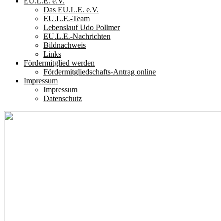
EU.L.E. e.V.
Das EU.L.E. e.V.
EU.L.E.-Team
Lebenslauf Udo Pollmer
EU.L.E.-Nachrichten
Bildnachweis
Links
Fördermitglied werden
Fördermitgliedschafts-Antrag online
Impressum
Impressum
Datenschutz