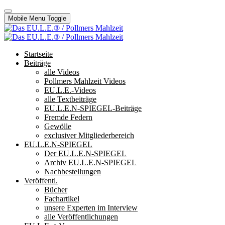
Mobile Menu Toggle
Startseite
Beiträge
alle Videos
Pollmers Mahlzeit Videos
EU.L.E.-Videos
alle Textbeiträge
EU.L.E.N-SPIEGEL-Beiträge
Fremde Federn
Gewölle
exclusiver Mitgliederbereich
EU.L.E.N-SPIEGEL
Der EU.L.E.N-SPIEGEL
Archiv EU.L.E.N-SPIEGEL
Nachbestellungen
Veröffentl.
Bücher
Fachartikel
unsere Experten im Interview
alle Veröffentlichungen