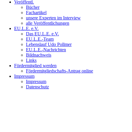
Veröffentl.
Bücher
Fachartikel
unsere Experten im Interview
alle Veröffentlichungen
EU.L.E. e.V.
Das EU.L.E. e.V.
EU.L.E.-Team
Lebenslauf Udo Pollmer
EU.L.E.-Nachrichten
Bildnachweis
Links
Fördermitglied werden
Fördermitgliedschafts-Antrag online
Impressum
Impressum
Datenschutz