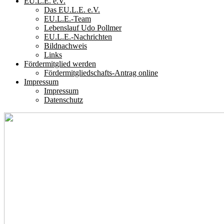
EU.L.E. e.V.
Das EU.L.E. e.V.
EU.L.E.-Team
Lebenslauf Udo Pollmer
EU.L.E.-Nachrichten
Bildnachweis
Links
Fördermitglied werden
Fördermitgliedschafts-Antrag online
Impressum
Impressum
Datenschutz