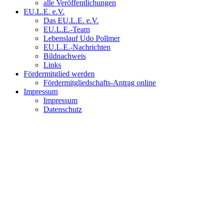
alle Veröffentlichungen
EU.L.E. e.V.
Das EU.L.E. e.V.
EU.L.E.-Team
Lebenslauf Udo Pollmer
EU.L.E.-Nachrichten
Bildnachweis
Links
Fördermitglied werden
Fördermitgliedschafts-Antrag online
Impressum
Impressum
Datenschutz