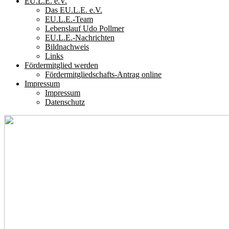
EU.L.E. e.V.
Das EU.L.E. e.V.
EU.L.E.-Team
Lebenslauf Udo Pollmer
EU.L.E.-Nachrichten
Bildnachweis
Links
Fördermitglied werden
Fördermitgliedschafts-Antrag online
Impressum
Impressum
Datenschutz