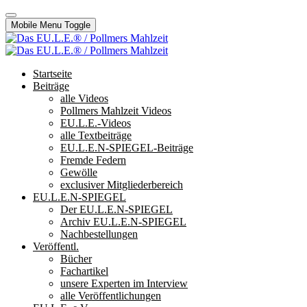
Mobile Menu Toggle
Startseite
Beiträge
alle Videos
Pollmers Mahlzeit Videos
EU.L.E.-Videos
alle Textbeiträge
EU.L.E.N-SPIEGEL-Beiträge
Fremde Federn
Gewölle
exclusiver Mitgliederbereich
EU.L.E.N-SPIEGEL
Der EU.L.E.N-SPIEGEL
Archiv EU.L.E.N-SPIEGEL
Nachbestellungen
Veröffentl.
Bücher
Fachartikel
unsere Experten im Interview
alle Veröffentlichungen