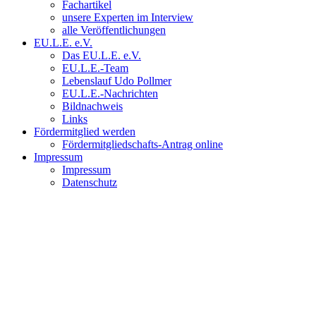
Fachartikel
unsere Experten im Interview
alle Veröffentlichungen
EU.L.E. e.V.
Das EU.L.E. e.V.
EU.L.E.-Team
Lebenslauf Udo Pollmer
EU.L.E.-Nachrichten
Bildnachweis
Links
Fördermitglied werden
Fördermitgliedschafts-Antrag online
Impressum
Impressum
Datenschutz