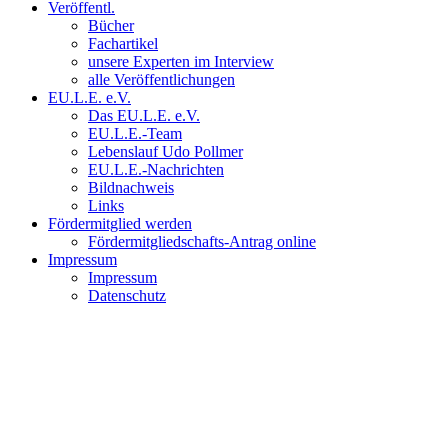
Veröffentl.
Bücher
Fachartikel
unsere Experten im Interview
alle Veröffentlichungen
EU.L.E. e.V.
Das EU.L.E. e.V.
EU.L.E.-Team
Lebenslauf Udo Pollmer
EU.L.E.-Nachrichten
Bildnachweis
Links
Fördermitglied werden
Fördermitgliedschafts-Antrag online
Impressum
Impressum
Datenschutz