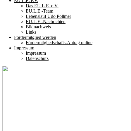
EU.L.E. e.V.
Das EU.L.E. e.V.
EU.L.E.-Team
Lebenslauf Udo Pollmer
EU.L.E.-Nachrichten
Bildnachweis
Links
Fördermitglied werden
Fördermitgliedschafts-Antrag online
Impressum
Impressum
Datenschutz