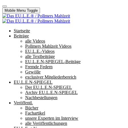
Mobile Menu Toggle
Startseite
Beiträge
alle Videos
Pollmers Mahlzeit Videos
EU.L.E.-Videos
alle Textbeiträge
EU.L.E.N-SPIEGEL-Beiträge
Fremde Federn
Gewölle
exclusiver Mitgliederbereich
EU.L.E.N-SPIEGEL
Der EU.L.E.N-SPIEGEL
Archiv EU.L.E.N-SPIEGEL
Nachbestellungen
Veröffentl.
Bücher
Fachartikel
unsere Experten im Interview
alle Veröffentlichungen