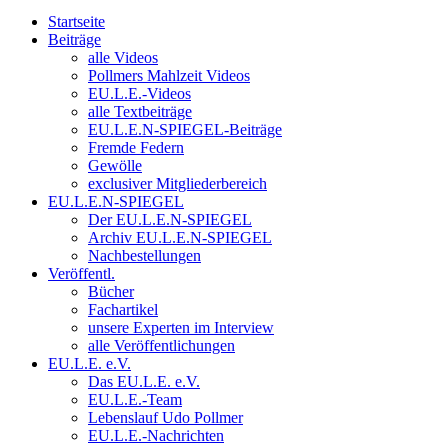
Startseite
Beiträge
alle Videos
Pollmers Mahlzeit Videos
EU.L.E.-Videos
alle Textbeiträge
EU.L.E.N-SPIEGEL-Beiträge
Fremde Federn
Gewölle
exclusiver Mitgliederbereich
EU.L.E.N-SPIEGEL
Der EU.L.E.N-SPIEGEL
Archiv EU.L.E.N-SPIEGEL
Nachbestellungen
Veröffentl.
Bücher
Fachartikel
unsere Experten im Interview
alle Veröffentlichungen
EU.L.E. e.V.
Das EU.L.E. e.V.
EU.L.E.-Team
Lebenslauf Udo Pollmer
EU.L.E.-Nachrichten