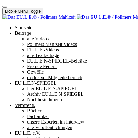
Mobile Menu Toggle
Startseite
Beiträge
alle Videos
Pollmers Mahlzeit Videos
EU.L.E.-Videos
alle Textbeiträge
EU.L.E.N-SPIEGEL-Beiträge
Fremde Federn
Gewölle
exclusiver Mitgliederbereich
EU.L.E.N-SPIEGEL
Der EU.L.E.N-SPIEGEL
Archiv EU.L.E.N-SPIEGEL
Nachbestellungen
Veröffentl.
Bücher
Fachartikel
unsere Experten im Interview
alle Veröffentlichungen
EU.L.E. e.V.