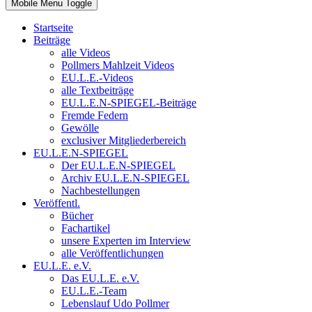
Mobile Menu Toggle
Startseite
Beiträge
alle Videos
Pollmers Mahlzeit Videos
EU.L.E.-Videos
alle Textbeiträge
EU.L.E.N-SPIEGEL-Beiträge
Fremde Federn
Gewölle
exclusiver Mitgliederbereich
EU.L.E.N-SPIEGEL
Der EU.L.E.N-SPIEGEL
Archiv EU.L.E.N-SPIEGEL
Nachbestellungen
Veröffentl.
Bücher
Fachartikel
unsere Experten im Interview
alle Veröffentlichungen
EU.L.E. e.V.
Das EU.L.E. e.V.
EU.L.E.-Team
Lebenslauf Udo Pollmer