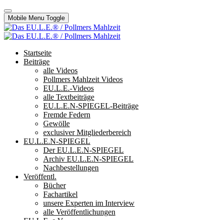
Mobile Menu Toggle
Startseite
Beiträge
alle Videos
Pollmers Mahlzeit Videos
EU.L.E.-Videos
alle Textbeiträge
EU.L.E.N-SPIEGEL-Beiträge
Fremde Federn
Gewölle
exclusiver Mitgliederbereich
EU.L.E.N-SPIEGEL
Der EU.L.E.N-SPIEGEL
Archiv EU.L.E.N-SPIEGEL
Nachbestellungen
Veröffentl.
Bücher
Fachartikel
unsere Experten im Interview
alle Veröffentlichungen