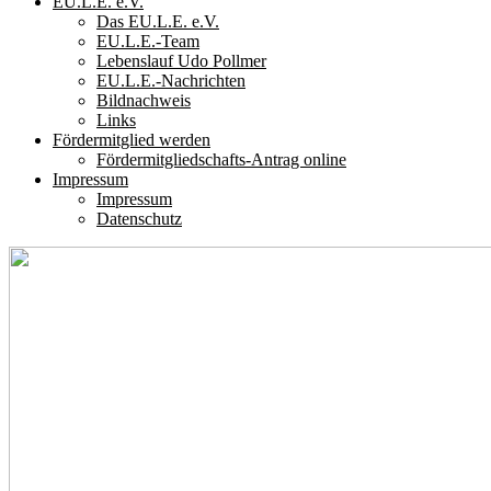
EU.L.E. e.V.
Das EU.L.E. e.V.
EU.L.E.-Team
Lebenslauf Udo Pollmer
EU.L.E.-Nachrichten
Bildnachweis
Links
Fördermitglied werden
Fördermitgliedschafts-Antrag online
Impressum
Impressum
Datenschutz