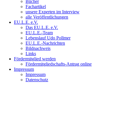
Bücher
Fachartikel
unsere Experten im Interview
alle Veröffentlichungen
EU.L.E. e.V.
Das EU.L.E. e.V.
EU.L.E.-Team
Lebenslauf Udo Pollmer
EU.L.E.-Nachrichten
Bildnachweis
Links
Fördermitglied werden
Fördermitgliedschafts-Antrag online
Impressum
Impressum
Datenschutz