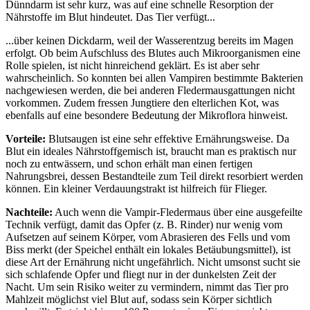
Dünndarm ist sehr kurz, was auf eine schnelle Resorption der
Nährstoffe im Blut hindeutet. Das Tier verfügt...
...über keinen Dickdarm, weil der Wasserentzug bereits im Magen
erfolgt. Ob beim Aufschluss des Blutes auch Mikroorganismen eine
Rolle spielen, ist nicht hinreichend geklärt. Es ist aber sehr
wahrscheinlich. So konnten bei allen Vampiren bestimmte Bakterien
nachgewiesen werden, die bei anderen Fledermausgattungen nicht
vorkommen. Zudem fressen Jungtiere den elterlichen Kot, was
ebenfalls auf eine besondere Bedeutung der Mikroflora hinweist.
Vorteile:
Blutsaugen ist eine sehr effektive Ernährungsweise. Da
Blut ein ideales Nährstoffgemisch ist, braucht man es praktisch nur
noch zu entwässern, und schon erhält man einen fertigen
Nahrungsbrei, dessen Bestandteile zum Teil direkt resorbiert werden
können. Ein kleiner Verdauungstrakt ist hilfreich für Flieger.
Nachteile:
Auch wenn die Vampir-Fledermaus über eine ausgefeilte
Technik verfügt, damit das Opfer (z. B. Rinder) nur wenig vom
Aufsetzen auf seinem Körper, vom Abrasieren des Fells und vom
Biss merkt (der Speichel enthält ein lokales Betäubungsmittel), ist
diese Art der Ernährung nicht ungefährlich. Nicht umsonst sucht sie
sich schlafende Opfer und fliegt nur in der dunkelsten Zeit der
Nacht. Um sein Risiko weiter zu vermindern, nimmt das Tier pro
Mahlzeit möglichst viel Blut auf, sodass sein Körper sichtlich