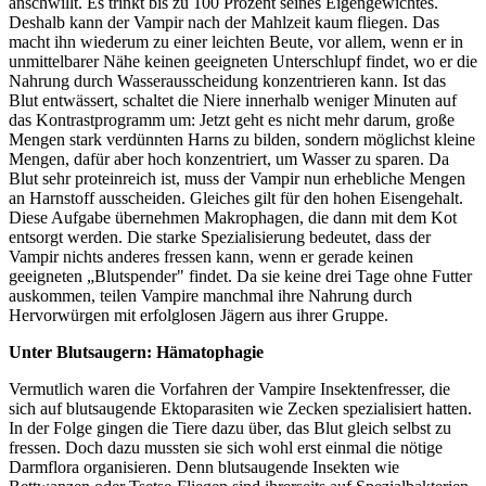
anschwillt. Es trinkt bis zu 100 Prozent seines Eigengewichtes.
Deshalb kann der Vampir nach der Mahlzeit kaum fliegen. Das
macht ihn wiederum zu einer leichten Beute, vor allem, wenn er in
unmittelbarer Nähe keinen geeigneten Unterschlupf findet, wo er die
Nahrung durch Wasserausscheidung konzentrieren kann. Ist das
Blut entwässert, schaltet die Niere innerhalb weniger Minuten auf
das Kontrastprogramm um: Jetzt geht es nicht mehr darum, große
Mengen stark verdünnten Harns zu bilden, sondern möglichst kleine
Mengen, dafür aber hoch konzentriert, um Wasser zu sparen. Da
Blut sehr proteinreich ist, muss der Vampir nun erhebliche Mengen
an Harnstoff ausscheiden. Gleiches gilt für den hohen Eisengehalt.
Diese Aufgabe übernehmen Makrophagen, die dann mit dem Kot
entsorgt werden. Die starke Spezialisierung bedeutet, dass der
Vampir nichts anderes fressen kann, wenn er gerade keinen
geeigneten „Blutspender" findet. Da sie keine drei Tage ohne Futter
auskommen, teilen Vampire manchmal ihre Nahrung durch
Hervorwürgen mit erfolglosen Jägern aus ihrer Gruppe.
Unter Blutsaugern: Hämatophagie
Vermutlich waren die Vorfahren der Vampire Insektenfresser, die
sich auf blutsaugende Ektoparasiten wie Zecken spezialisiert hatten.
In der Folge gingen die Tiere dazu über, das Blut gleich selbst zu
fressen. Doch dazu mussten sie sich wohl erst einmal die nötige
Darmflora organisieren. Denn blutsaugende Insekten wie