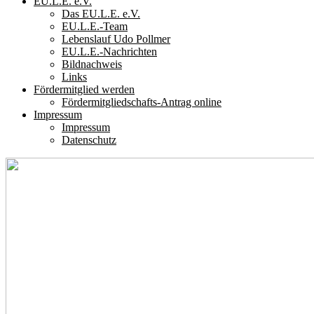
EU.L.E. e.V.
Das EU.L.E. e.V.
EU.L.E.-Team
Lebenslauf Udo Pollmer
EU.L.E.-Nachrichten
Bildnachweis
Links
Fördermitglied werden
Fördermitgliedschafts-Antrag online
Impressum
Impressum
Datenschutz