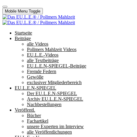
Mobile Menu Toggle
Startseite
Beiträge
alle Videos
Pollmers Mahlzeit Videos
EU.L.E.-Videos
alle Textbeiträge
EU.L.E.N-SPIEGEL-Beiträge
Fremde Federn
Gewölle
exclusiver Mitgliederbereich
EU.L.E.N-SPIEGEL
Der EU.L.E.N-SPIEGEL
Archiv EU.L.E.N-SPIEGEL
Nachbestellungen
Veröffentl.
Bücher
Fachartikel
unsere Experten im Interview
alle Veröffentlichungen