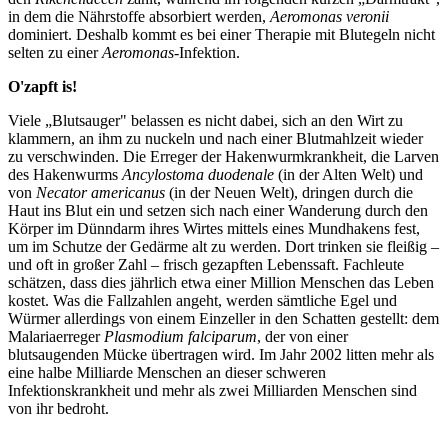
in dem die Nährstoffe absorbiert werden,
Aeromonas veronii
dominiert. Deshalb kommt es bei einer Therapie mit Blutegeln nicht
selten zu einer
Aeromonas
-Infektion.
O'zapft is!
Viele „Blutsauger" belassen es nicht dabei, sich an den Wirt zu
klammern, an ihm zu nuckeln und nach einer Blutmahlzeit wieder
zu verschwinden. Die Erreger der Hakenwurmkrankheit, die Larven
des Hakenwurms
Ancylostoma duodenale
(in der Alten Welt) und
von
Necator americanus
(in der Neuen Welt), dringen durch die
Haut ins Blut ein und setzen sich nach einer Wanderung durch den
Körper im Dünndarm ihres Wirtes mittels eines Mundhakens fest,
um im Schutze der Gedärme alt zu werden. Dort trinken sie fleißig –
und oft in großer Zahl – frisch gezapften Lebenssaft. Fachleute
schätzen, dass dies jährlich etwa einer Million Menschen das Leben
kostet. Was die Fallzahlen angeht, werden sämtliche Egel und
Würmer allerdings von einem Einzeller in den Schatten gestellt: dem
Malariaerreger
Plasmodium falciparum
, der von einer
blutsaugenden Mücke übertragen wird. Im Jahr 2002 litten mehr als
eine halbe Milliarde Menschen an dieser schweren
Infektionskrankheit und mehr als zwei Milliarden Menschen sind
von ihr bedroht.