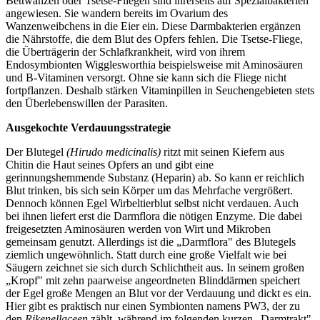
Bettwanzen oder Tsetse-Fliegen sind ihrerseits auf Spezialbakterien
angewiesen. Sie wandern bereits im Ovarium des
Wanzenweibchens in die Eier ein. Diese Darmbakterien ergänzen
die Nährstoffe, die dem Blut des Opfers fehlen. Die Tsetse-Fliege,
die Überträgerin der Schlafkrankheit, wird von ihrem
Endosymbionten Wigglesworthia beispielsweise mit Aminosäuren
und B-Vitaminen versorgt. Ohne sie kann sich die Fliege nicht
fortpflanzen. Deshalb stärken Vitaminpillen in Seuchengebieten stets
den Überlebenswillen der Parasiten.
Ausgekochte Verdauungsstrategie
Der Blutegel
(Hirudo medicinalis)
ritzt mit seinen Kiefern aus
Chitin die Haut seines Opfers an und gibt eine
gerinnungshemmende Substanz (Heparin) ab. So kann er reichlich
Blut trinken, bis sich sein Körper um das Mehrfache vergrößert.
Dennoch können Egel Wirbeltierblut selbst nicht verdauen. Auch
bei ihnen liefert erst die Darmflora die nötigen Enzyme. Die dabei
freigesetzten Aminosäuren werden von Wirt und Mikroben
gemeinsam genutzt. Allerdings ist die „Darmflora" des Blutegels
ziemlich ungewöhnlich. Statt durch eine große Vielfalt wie bei
Säugern zeichnet sie sich durch Schlichtheit aus. In seinem großen
„Kropf" mit zehn paarweise angeordneten Blinddärmen speichert
der Egel große Mengen an Blut vor der Verdauung und dickt es ein.
Hier gibt es praktisch nur einen Symbionten namens PW3, der zu
den
Rikenellaceen
zählt, während im folgenden kurzen „Darmtrakt",