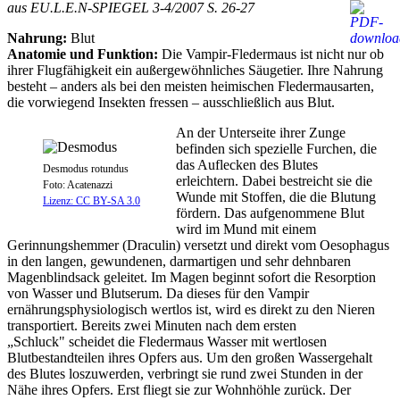
aus EU.L.E.N-SPIEGEL 3-4/2007 S. 26-27
Nahrung:
Blut
Anatomie und Funktion:
Die Vampir-Fledermaus ist nicht nur ob
ihrer Flugfähigkeit ein außergewöhnliches Säugetier. Ihre Nahrung
besteht – anders als bei den meisten heimischen Fledermausarten,
die vorwiegend Insekten fressen – ausschließlich aus Blut.
An der Unterseite ihrer Zunge
befinden sich spezielle Furchen, die
das Auflecken des Blutes
Desmodus rotundus
erleichtern. Dabei bestreicht sie die
Foto: Acatenazzi
Wunde mit Stoffen, die die Blutung
Lizenz: CC BY-SA 3.0
fördern. Das aufgenommene Blut
wird im Mund mit einem
Gerinnungshemmer (Draculin) versetzt und direkt vom Oesophagus
in den langen, gewundenen, darmartigen und sehr dehnbaren
Magenblindsack geleitet. Im Magen beginnt sofort die Resorption
von Wasser und Blutserum. Da dieses für den Vampir
ernährungsphysiologisch wertlos ist, wird es direkt zu den Nieren
transportiert. Bereits zwei Minuten nach dem ersten
„Schluck" scheidet die Fledermaus Wasser mit wertlosen
Blutbestandteilen ihres Opfers aus. Um den großen Wassergehalt
des Blutes loszuwerden, verbringt sie rund zwei Stunden in der
Nähe ihres Opfers. Erst fliegt sie zur Wohnhöhle zurück. Der