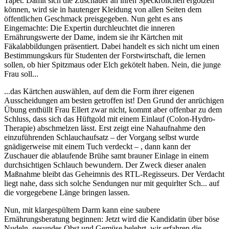
Tapet. Damit sich die Zuschauer an ihren Speckröllchen ergötzen
können, wird sie in hautenger Kleidung von allen Seiten dem
öffentlichen Geschmack preisgegeben. Nun geht es ans
Eingemachte: Die Expertin durchleuchtet die inneren
Ernährungswerte der Dame, indem sie ihr Kärtchen mit
Fäkalabbildungen präsentiert. Dabei handelt es sich nicht um einen
Bestimmungskurs für Studenten der Forstwirtschaft, die lernen
sollen, ob hier Spitzmaus oder Elch gekötelt haben. Nein, die junge
Frau soll...
...das Kärtchen auswählen, auf dem die Form ihrer eigenen
Ausscheidungen am besten getroffen ist! Den Grund der anrüchigen
Übung enthüllt Frau Ellert zwar nicht, kommt aber offenbar zu dem
Schluss, dass sich das Hüftgold mit einem Einlauf (Colon-Hydro-
Therapie) abschmelzen lässt. Erst zeigt eine Nahaufnahme den
einzuführenden Schlauchaufsatz – der Vorgang selbst wurde
gnädigerweise mit einem Tuch verdeckt – , dann kann der
Zuschauer die ablaufende Brühe samt brauner Einlage in einem
durchsichtigen Schlauch bewundern. Der Zweck dieser analen
Maßnahme bleibt das Geheimnis des RTL-Regisseurs. Der Verdacht
liegt nahe, dass sich solche Sendungen nur mit gequirlter Sch... auf
die vorgegebene Länge bringen lassen.
Nun, mit klargespültem Darm kann eine saubere
Ernährungsberatung beginnen: Jetzt wird die Kandidatin über böse
Nudeln, gesundes Obst und Gemüse belehrt, wir erfahren die