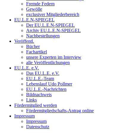
Fremde Federn
Gewölle
exclusiver Mitgliederbereich
EU.L.E.N-SPIEGEL
Der EU.L.E.N-SPIEGEL
Archiv EU.L.E.N-SPIEGEL
Nachbestellungen
Veröffentl.
Bücher
Fachartikel
unsere Experten im Interview
alle Veröffentlichungen
EU.L.E. e.V.
Das EU.L.E. e.V.
EU.L.E.-Team
Lebenslauf Udo Pollmer
EU.L.E.-Nachrichten
Bildnachweis
Links
Fördermitglied werden
Fördermitgliedschafts-Antrag online
Impressum
Impressum
Datenschutz