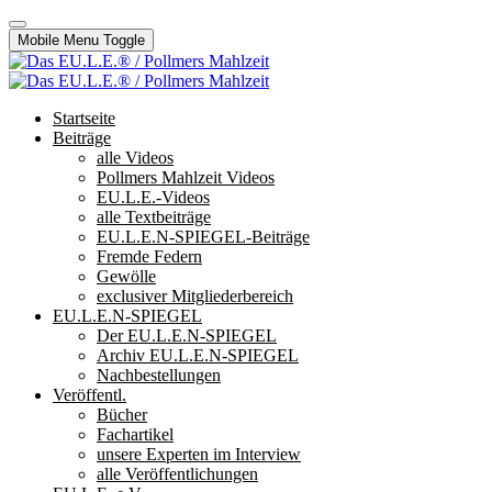
Mobile Menu Toggle
Startseite
Beiträge
alle Videos
Pollmers Mahlzeit Videos
EU.L.E.-Videos
alle Textbeiträge
EU.L.E.N-SPIEGEL-Beiträge
Fremde Federn
Gewölle
exclusiver Mitgliederbereich
EU.L.E.N-SPIEGEL
Der EU.L.E.N-SPIEGEL
Archiv EU.L.E.N-SPIEGEL
Nachbestellungen
Veröffentl.
Bücher
Fachartikel
unsere Experten im Interview
alle Veröffentlichungen