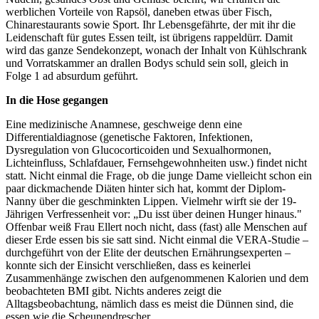
werblichen Vorteile von Rapsöl, daneben etwas über Fisch,
Chinarestaurants sowie Sport. Ihr Lebensgefährte, der mit ihr die
Leidenschaft für gutes Essen teilt, ist übrigens rappeldürr. Damit
wird das ganze Sendekonzept, wonach der Inhalt von Kühlschrank
und Vorratskammer an drallen Bodys schuld sein soll, gleich in
Folge 1 ad absurdum geführt.
In die Hose gegangen
Eine medizinische Anamnese, geschweige denn eine
Differentialdiagnose (genetische Faktoren, Infektionen,
Dysregulation von Glucocorticoiden und Sexualhormonen,
Lichteinfluss, Schlafdauer, Fernsehgewohnheiten usw.) findet nicht
statt. Nicht einmal die Frage, ob die junge Dame vielleicht schon ein
paar dickmachende Diäten hinter sich hat, kommt der Diplom-
Nanny über die geschminkten Lippen. Vielmehr wirft sie der 19-
Jährigen Verfressenheit vor: „Du isst über deinen Hunger hinaus."
Offenbar weiß Frau Ellert noch nicht, dass (fast) alle Menschen auf
dieser Erde essen bis sie satt sind. Nicht einmal die VERA-Studie –
durchgeführt von der Elite der deutschen Ernährungsexperten –
konnte sich der Einsicht verschließen, dass es keinerlei
Zusammenhänge zwischen den aufgenommenen Kalorien und dem
beobachteten BMI gibt. Nichts anderes zeigt die
Alltagsbeobachtung, nämlich dass es meist die Dünnen sind, die
essen wie die Scheunendrescher.