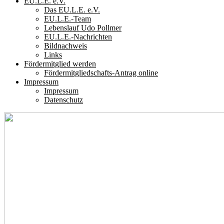
EU.L.E. e.V.
Das EU.L.E. e.V.
EU.L.E.-Team
Lebenslauf Udo Pollmer
EU.L.E.-Nachrichten
Bildnachweis
Links
Fördermitglied werden
Fördermitgliedschafts-Antrag online
Impressum
Impressum
Datenschutz