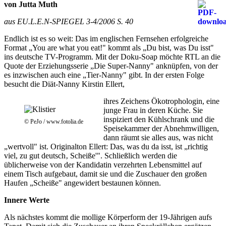
von Jutta Muth
aus EU.L.E.N-SPIEGEL 3-4/2006 S. 40
Endlich ist es so weit: Das im englischen Fernsehen erfolgreiche
Format „You are what you eat!" kommt als „Du bist, was Du isst"
ins deutsche TV-Programm. Mit der Doku-Soap möchte RTL an die
Quote der Erziehungsserie „Die Super-Nanny" anknüpfen, von der
es inzwischen auch eine „Tier-Nanny" gibt. In der ersten Folge
besucht die Diät-Nanny Kirstin Ellert,
ihres Zeichens Ökotrophologin, eine
junge Frau in deren Küche. Sie
inspiziert den Kühlschrank und die
© PeJo / www.fotolia.de
Speisekammer der Abnehmwilligen,
dann räumt sie alles aus, was nicht
„wertvoll" ist. Originalton Ellert: Das, was du da isst, ist „richtig
viel, zu gut deutsch‚ Scheiße'". Schließlich werden die
üblicherweise von der Kandidatin verzehrten Lebensmittel auf
einem Tisch aufgebaut, damit sie und die Zuschauer den großen
Haufen „Scheiße" angewidert bestaunen können.
Innere Werte
Als nächstes kommt die mollige Körperform der 19-Jährigen aufs