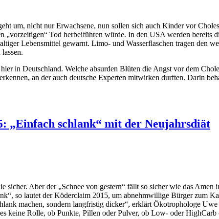
eht um, nicht nur Erwachsene, nun sollen sich auch Kinder vor Choleste
en „vorzeitigen“ Tod herbeiführen würde. In den USA werden bereits d
altiger Lebensmittel gewarnt. Limo- und Wasserflaschen tragen den we
 lassen.
ier in Deutschland. Welche absurden Blüten die Angst vor dem Cholester
“ erkennen, an der auch deutsche Experten mitwirken durften. Darin beh
: „Einfach schlank“ mit der Neujahrsdiät
 nie sicher. Aber der „Schnee von gestern“ fällt so sicher wie das Amen
ank“, so lautet der Köderclaim 2015, um abnehmwillige Bürger zum Kauf
schlank machen, sondern langfristig dicker“, erklärt Ökotrophologe Uwe
es keine Rolle, ob Punkte, Pillen oder Pulver, ob Low- oder HighCarb 