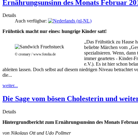
Ernährungsunsinn des Monats Februar 201
Details
Auch verfügbar:
Frühstück macht nur eines: hungrige Kinder satt!
„Das Frühstück zu Hause hä
beliebte Märchen vom „Gesun
spezialisieren. Wenn, dann 
© cromary / www.fotolia.de
immer geartetes - Kinder-F
e.V.). Es ist hier schon bel
ableiten lassen. Doch selbst auf diesem niedrigen Niveau betrachtet 
die...
weiter...
Die Sage vom bösen Cholesterin und weit
Details
Hintergrundbericht zum Ernährungsunsinn des Monats Februar 
von Nikolaus Ott und
Udo Pollmer