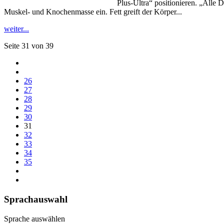
Plus-Ultra“ positionieren. „Alle 
Muskel- und Knochenmasse ein. Fett greift der Körper...
weiter...
Seite 31 von 39
26
27
28
29
30
31
32
33
34
35
Sprachauswahl
Sprache auswählen