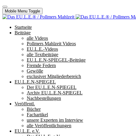
Mobile Menu Toggle
Startseite
Beiträge
alle Videos
Pollmers Mahlzeit Videos
EU.L.E.-Videos
alle Textbeiträge
EU.L.E.N-SPIEGEL-Beiträge
Fremde Federn
Gewölle
exclusiver Mitgliederbereich
EU.L.E.N-SPIEGEL
Der EU.L.E.N-SPIEGEL
Archiv EU.L.E.N-SPIEGEL
Nachbestellungen
Veröffentl.
Bücher
Fachartikel
unsere Experten im Interview
alle Veröffentlichungen
EU.L.E. e.V.