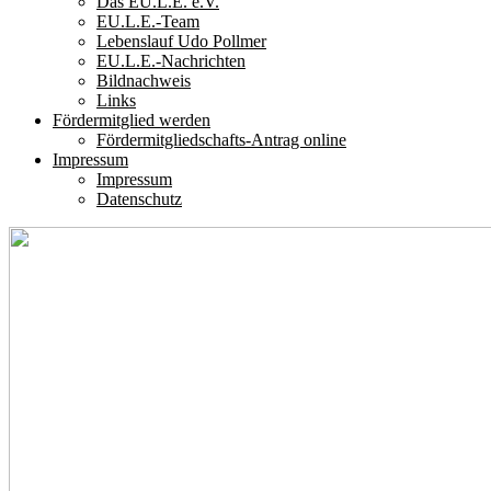
Das EU.L.E. e.V.
EU.L.E.-Team
Lebenslauf Udo Pollmer
EU.L.E.-Nachrichten
Bildnachweis
Links
Fördermitglied werden
Fördermitgliedschafts-Antrag online
Impressum
Impressum
Datenschutz