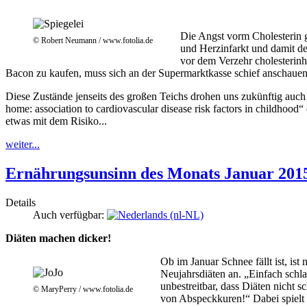
Die Angst vorm Cholesterin g
© Robert Neumann / www.fotolia.de
und Herzinfarkt und damit d
vor dem Verzehr cholesterinh
Bacon zu kaufen, muss sich an der Supermarktkasse schief anschauen
Diese Zustände jenseits des großen Teichs drohen uns zukünftig auch h
home: association to cardiovascular disease risk factors in childhood
etwas mit dem Risiko...
weiter...
Ernährungsunsinn des Monats Januar 2015
Details
Auch verfügbar:
Diäten machen dicker!
Ob im Januar Schnee fällt ist, ist
Neujahrsdiäten an. „Einfach schl
unbestreitbar, dass Diäten nicht 
© MaryPerry / www.fotolia.de
von Abspeckkuren!“ Dabei spielt 