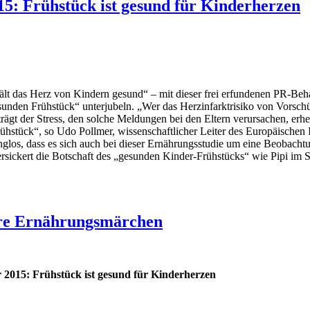
5: Frühstück ist gesund für Kinderherzen
lt das Herz von Kindern gesund“ – mit dieser frei erfundenen PR-Be
den Frühstück“ unterjubeln. „Wer das Herzinfarktrisiko von Vorschüler
trägt der Stress, den solche Meldungen bei den Eltern verursachen, erh
rühstück“, so Udo Pollmer, wissenschaftlicher Leiter des Europäischen 
anglos, dass es sich auch bei dieser Ernährungsstudie um eine Beobachtu
versickert die Botschaft des „gesunden Kinder-Frühstücks“ wie Pipi im 
ere Ernährungsmärchen
2015: Frühstück ist gesund für Kinderherzen