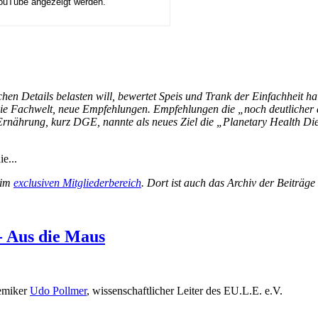
YouTube angezeigt werden.
en Details belasten will, bewertet Speis und Trank der Einfachheit halb
 die Fachwelt, neue Empfehlungen. Empfehlungen die „noch deutlicher
Ernährung, kurz DGE, nannte als neues Ziel die „Planetary Health Die
e...
 im
exclusiven Mitgliederbereich
. Dort ist auch das Archiv der Beiträg
- Aus die Maus
hemiker
Udo Pollmer
, wissenschaftlicher Leiter des EU.L.E. e.V.