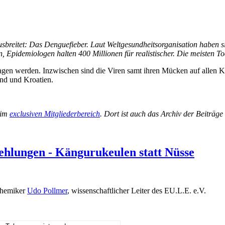
ausbreitet: Das Denguefieber. Laut Weltgesundheitsorganisation haben si
, Epidemiologen halten 400 Millionen für realistischer. Die meisten T
gen werden. Inzwischen sind die Viren samt ihren Mücken auf allen Ko
and und Kroatien.
 im
exclusiven Mitgliederbereich
. Dort ist auch das Archiv der Beiträg
hlungen - Kängurukeulen statt Nüsse
lchemiker
Udo Pollmer
, wissenschaftlicher Leiter des EU.L.E. e.V.