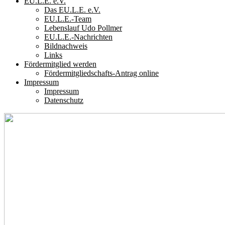
EU.L.E. e.V.
Das EU.L.E. e.V.
EU.L.E.-Team
Lebenslauf Udo Pollmer
EU.L.E.-Nachrichten
Bildnachweis
Links
Fördermitglied werden
Fördermitgliedschafts-Antrag online
Impressum
Impressum
Datenschutz