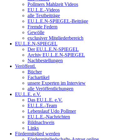
Pollmers Mahlzeit Videos
EU.L.E.-Videos
alle Textbeiträge
EU.L.E.N-SPIEGEL-Beiträge
Fremde Federn
Gewölle
exclusiver Mitgliederbereich
EU.L.E.N-SPIEGEL
Der EU.L.E.N-SPIEGEL
Archiv EU.L.E.N-SPIEGEL
Nachbestellungen
Veröffentl.
Bücher
Fachartikel
unsere Experten im Interview
alle Veröffentlichungen
EU.L.E. e.V.
Das EU.L.E. e.V.
EU.L.E.-Team
Lebenslauf Udo Pollmer
EU.L.E.-Nachrichten
Bildnachweis
Links
Fördermitglied werden
Fördermitgliedschafts-Antrag online