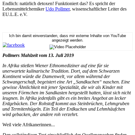
Endlich: natürlich detoxen! Funktioniert das? Es spricht der
Lebensmittelchemiker
Udo Pollmer
, wissenschaftlicher Leiter des
EU.L.E. e.V.
Ich bin damit einverstanden, dass mir externe Inhalte von YouTube
angezeigt werden.
Pollmers Mahlzeit vom 13. Juli 2019
In Afrika stießen Wiener Ethnomediziner auf eine für sie
unerwartete kulinarische Tradition. Dort, auf dem Schwarzen
Kontinent würde die Damenwelt, vor allem während der
Schwangerschaft, begeistert eine Art „Sandkuchen“ naschen. Eine
gewisse Ähnlichkeit mit jener Spezialität, die wir als Kinder mit
unseren Förmchen im Sandkasten hergestellt hatten, lässt sich nicht
leugnen. In Afrika jedenfalls gibt es ein breites Angebot an lecker
Erdgebäcken. Der Rohstoff kommt aus Steinbrüchen, Lehmgruben
und Termitenhügeln. Ein Teil der Erdkuchen und Lehmhäufchen
wird gebacken, der andere roh verzehrt.
Weil viele Afrikanerinnen...
Den vollständigen Text einschließlich der Quellenangaben finden