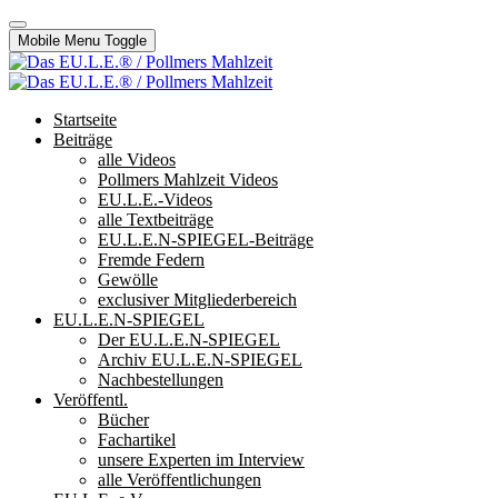
Mobile Menu Toggle
Startseite
Beiträge
alle Videos
Pollmers Mahlzeit Videos
EU.L.E.-Videos
alle Textbeiträge
EU.L.E.N-SPIEGEL-Beiträge
Fremde Federn
Gewölle
exclusiver Mitgliederbereich
EU.L.E.N-SPIEGEL
Der EU.L.E.N-SPIEGEL
Archiv EU.L.E.N-SPIEGEL
Nachbestellungen
Veröffentl.
Bücher
Fachartikel
unsere Experten im Interview
alle Veröffentlichungen