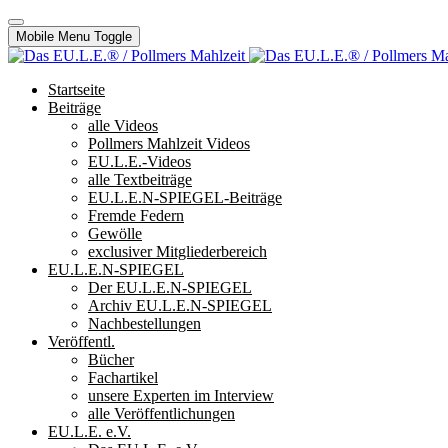
Mobile Menu Toggle
Startseite
Beiträge
alle Videos
Pollmers Mahlzeit Videos
EU.L.E.-Videos
alle Textbeiträge
EU.L.E.N-SPIEGEL-Beiträge
Fremde Federn
Gewölle
exclusiver Mitgliederbereich
EU.L.E.N-SPIEGEL
Der EU.L.E.N-SPIEGEL
Archiv EU.L.E.N-SPIEGEL
Nachbestellungen
Veröffentl.
Bücher
Fachartikel
unsere Experten im Interview
alle Veröffentlichungen
EU.L.E. e.V.