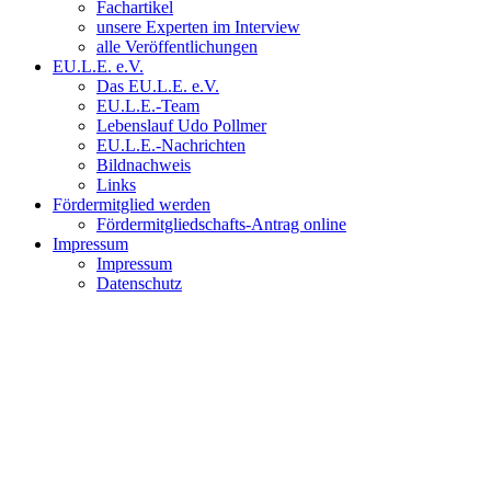
Fachartikel
unsere Experten im Interview
alle Veröffentlichungen
EU.L.E. e.V.
Das EU.L.E. e.V.
EU.L.E.-Team
Lebenslauf Udo Pollmer
EU.L.E.-Nachrichten
Bildnachweis
Links
Fördermitglied werden
Fördermitgliedschafts-Antrag online
Impressum
Impressum
Datenschutz