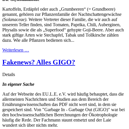
Kartoffeln, Erdäpfel oder auch „Grumbeeren“ (= Grundbeere)
genannt, gehören zur Pflanzenfamilie der Nachtschattengewächse
(Solanaceae)
. Weitere Vertreter dieser Familie, die wir auch auf
unserem Teller finden, sind Tomaten, Paprika, Chili, Auberginen,
Physalis sowie die als „Superfood“ gehypte Goji-Beere. Aber auch
stark giftige Arten wie Stechapfel, Tabak und Tollkirsche zählen
dazu. Wie alle Pflanzen bedienen sich...
Weiterlesen …
Fakenews? Alles GIGO?
Details
In eigener Sache
Auf der Webseite des EU.L.E. e.V. wird häufig behauptet, dass die
allermeisten Nachrichten und Studien aus dem Bereich der
Ernährungswissenschaften das PDF nicht wert sind, in dem sie
gespeichert sind. Von "Garbage In - Garbage Out (GIGO)" war bei
den hochwissenschaftlichen Berechnungen der Ökotrophologie
häufig die Rede. Der Fachmann staunt entsetzt und der Laie
wundert sich über nichts mehr.