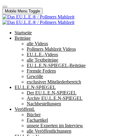
Mobile Menu Toggle
Startseite
Beiträge
alle Videos
Pollmers Mahlzeit Videos
EU.L.E.-Videos
alle Textbeiträge
EU.L.E.N-SPIEGEL-Beiträge
Fremde Federn
Gewölle
exclusiver Mitgliederbereich
EU.L.E.N-SPIEGEL
Der EU.L.E.N-SPIEGEL
Archiv EU.L.E.N-SPIEGEL
Nachbestellungen
Veröffentl.
Bücher
Fachartikel
unsere Experten im Interview
alle Veröffentlichungen