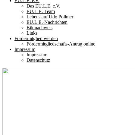
EU.L.E. e.V.
Das EU.L.E. e.V.
EU.L.E.-Team
Lebenslauf Udo Pollmer
EU.L.E.-Nachrichten
Bildnachweis
Links
Fördermitglied werden
Fördermitgliedschafts-Antrag online
Impressum
Impressum
Datenschutz