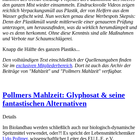
den ganzen Mist wieder einsammeln. Eindrucksvolle Videos zeigen
reichlich Verpackungsmüll aus Plastik, der von Helfern aus dem
Wasser gefischt wird. Nun wecken genau diese Werbespots Skepsis:
Denn der Plastikmüll wurde mittlerweile einer genaueren Prüfung
unterzogen, um herauszufinden, was da wirklich herumdümpelt und
wo es denn herkommt. Ohne diese Kenntnis sind alle Maßnahmen
und Verbote nur Schaumschlägerei.
Knapp die Hälfte des ganzen Plastiks...
Den vollständigen Text einschließlich der Quellenangaben finden
Sie im
exclusiven Mitgliederbereich
. Dort ist auch das Archiv der
Beiträge von "Mahlzeit" und "Pollmers Mahlzeit" verfügbar.
Pollmers Mahlzeit: Glyphosat & seine
fantastischen Alternativen
Details
Im Biolandbau werden schließlich auch nur biologisch-dynamische
Spritzmittel verwendet, oder?! Es spricht der Lebensmittelchemiker
Udo Pollmer
, wissenschaftlicher Leiter des EU.L.E. e.V.