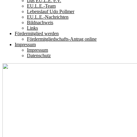
Das EU.L.E. e.V.
EU.L.E.-Team
Lebenslauf Udo Pollmer
EU.L.E.-Nachrichten
Bildnachweis
Links
Fördermitglied werden
Fördermitgliedschafts-Antrag online
Impressum
Impressum
Datenschutz