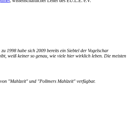
llmer
, wissenschaftlicher Leiter des EU.L.E. e.V.
u 1998 habe sich 2009 bereits ein Siebtel der Vogelschar
t, weiß keiner so genau, wie viele hier wirklich leben. Die meisten
e von "Mahlzeit" und "Pollmers Mahlzeit" verfügbar.