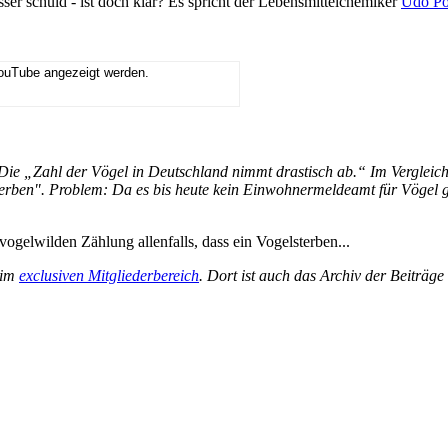
ser schuld - ist doch klar? Es spricht der Lebensmittelchemiker
Udo Po
YouTube angezeigt werden.
 „Zahl der Vögel in Deutschland nimmt drastisch ab.“ Im Vergleich z
erben". Problem: Da es bis heute kein Einwohnermeldeamt für Vögel gib
ogelwilden Zählung allenfalls, dass ein Vogelsterben...
 im
exclusiven Mitgliederbereich
. Dort ist auch das Archiv der Beiträg