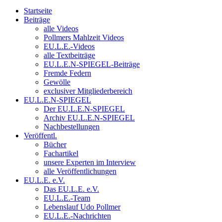
Startseite
Beiträge
alle Videos
Pollmers Mahlzeit Videos
EU.L.E.-Videos
alle Textbeiträge
EU.L.E.N-SPIEGEL-Beiträge
Fremde Federn
Gewölle
exclusiver Mitgliederbereich
EU.L.E.N-SPIEGEL
Der EU.L.E.N-SPIEGEL
Archiv EU.L.E.N-SPIEGEL
Nachbestellungen
Veröffentl.
Bücher
Fachartikel
unsere Experten im Interview
alle Veröffentlichungen
EU.L.E. e.V.
Das EU.L.E. e.V.
EU.L.E.-Team
Lebenslauf Udo Pollmer
EU.L.E.-Nachrichten