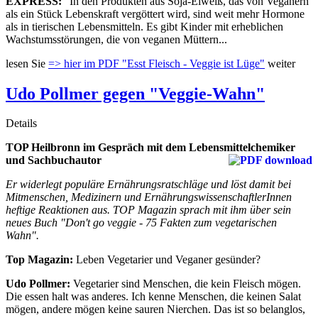
EXPRESS:
"In den Produkten aus Soja-Eiweiß, das von Veganern
als ein Stück Lebenskraft vergöttert wird, sind weit mehr Hormone
als in tierischen Lebensmitteln. Es gibt Kinder mit erheblichen
Wachstumsstörungen, die von veganen Müttern...
lesen Sie
=> hier im PDF "Esst Fleisch - Veggie ist Lüge"
weiter
Udo Pollmer gegen "Veggie-Wahn"
Details
TOP Heilbronn im Gespräch mit dem Lebensmittelchemiker
und Sachbuchautor
Er widerlegt populäre Ernährungsratschläge und löst damit bei
Mitmenschen, Medizinern und ErnährungswissenschaftlerInnen
heftige Reaktionen aus. TOP Magazin sprach mit ihm über sein
neues Buch "Don't go veggie - 75 Fakten zum vegetarischen
Wahn".
Top Magazin:
Leben Vegetarier und Veganer gesünder?
Udo Pollmer:
Vegetarier sind Menschen, die kein Fleisch mögen.
Die essen halt was anderes. Ich kenne Menschen, die keinen Salat
mögen, andere mögen keine sauren Nierchen. Das ist so belanglos,