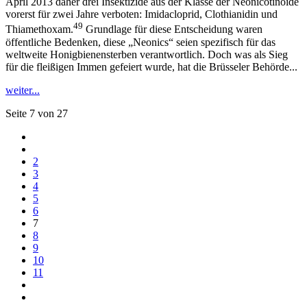
April 2013 daher drei Insektizide aus der Klasse der Neonicotinoide
vorerst für zwei Jahre verboten: Imidacloprid, Clothianidin und
49
Thiamethoxam.
Grundlage für diese Entscheidung waren
öffentliche Bedenken, diese „Neonics“ seien spezifisch für das
weltweite Honigbienensterben verantwortlich. Doch was als Sieg
für die fleißigen Immen gefeiert wurde, hat die Brüsseler Behörde...
weiter...
Seite 7 von 27
2
3
4
5
6
7
8
9
10
11