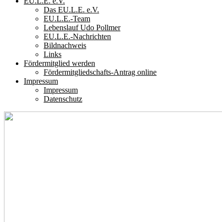
EU.L.E. e.V.
Das EU.L.E. e.V.
EU.L.E.-Team
Lebenslauf Udo Pollmer
EU.L.E.-Nachrichten
Bildnachweis
Links
Fördermitglied werden
Fördermitgliedschafts-Antrag online
Impressum
Impressum
Datenschutz