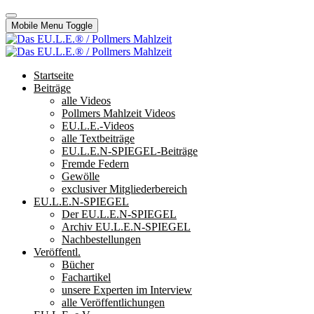
Mobile Menu Toggle
Startseite
Beiträge
alle Videos
Pollmers Mahlzeit Videos
EU.L.E.-Videos
alle Textbeiträge
EU.L.E.N-SPIEGEL-Beiträge
Fremde Federn
Gewölle
exclusiver Mitgliederbereich
EU.L.E.N-SPIEGEL
Der EU.L.E.N-SPIEGEL
Archiv EU.L.E.N-SPIEGEL
Nachbestellungen
Veröffentl.
Bücher
Fachartikel
unsere Experten im Interview
alle Veröffentlichungen