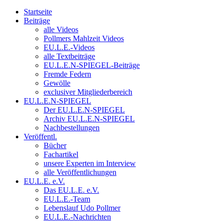
Startseite
Beiträge
alle Videos
Pollmers Mahlzeit Videos
EU.L.E.-Videos
alle Textbeiträge
EU.L.E.N-SPIEGEL-Beiträge
Fremde Federn
Gewölle
exclusiver Mitgliederbereich
EU.L.E.N-SPIEGEL
Der EU.L.E.N-SPIEGEL
Archiv EU.L.E.N-SPIEGEL
Nachbestellungen
Veröffentl.
Bücher
Fachartikel
unsere Experten im Interview
alle Veröffentlichungen
EU.L.E. e.V.
Das EU.L.E. e.V.
EU.L.E.-Team
Lebenslauf Udo Pollmer
EU.L.E.-Nachrichten