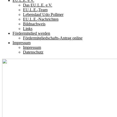
EU.L.E. e.V.
Das EU.L.E. e.V.
EU.L.E.-Team
Lebenslauf Udo Pollmer
EU.L.E.-Nachrichten
Bildnachweis
Links
Fördermitglied werden
Fördermitgliedschafts-Antrag online
Impressum
Impressum
Datenschutz