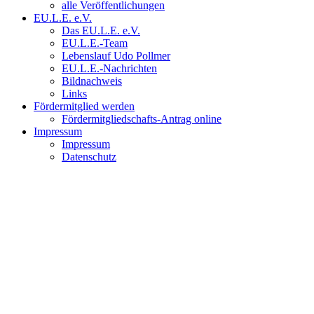
alle Veröffentlichungen
EU.L.E. e.V.
Das EU.L.E. e.V.
EU.L.E.-Team
Lebenslauf Udo Pollmer
EU.L.E.-Nachrichten
Bildnachweis
Links
Fördermitglied werden
Fördermitgliedschafts-Antrag online
Impressum
Impressum
Datenschutz