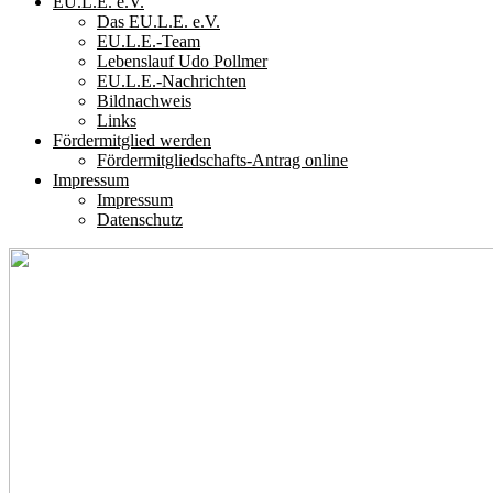
EU.L.E. e.V.
Das EU.L.E. e.V.
EU.L.E.-Team
Lebenslauf Udo Pollmer
EU.L.E.-Nachrichten
Bildnachweis
Links
Fördermitglied werden
Fördermitgliedschafts-Antrag online
Impressum
Impressum
Datenschutz