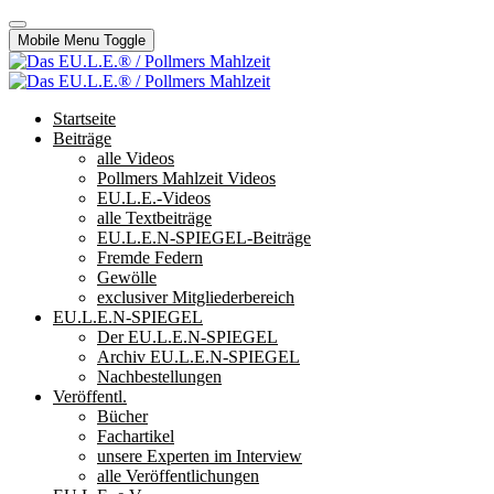
Mobile Menu Toggle
Startseite
Beiträge
alle Videos
Pollmers Mahlzeit Videos
EU.L.E.-Videos
alle Textbeiträge
EU.L.E.N-SPIEGEL-Beiträge
Fremde Federn
Gewölle
exclusiver Mitgliederbereich
EU.L.E.N-SPIEGEL
Der EU.L.E.N-SPIEGEL
Archiv EU.L.E.N-SPIEGEL
Nachbestellungen
Veröffentl.
Bücher
Fachartikel
unsere Experten im Interview
alle Veröffentlichungen