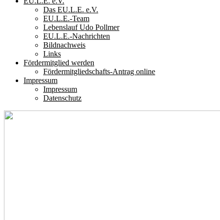
EU.L.E. e.V.
Das EU.L.E. e.V.
EU.L.E.-Team
Lebenslauf Udo Pollmer
EU.L.E.-Nachrichten
Bildnachweis
Links
Fördermitglied werden
Fördermitgliedschafts-Antrag online
Impressum
Impressum
Datenschutz