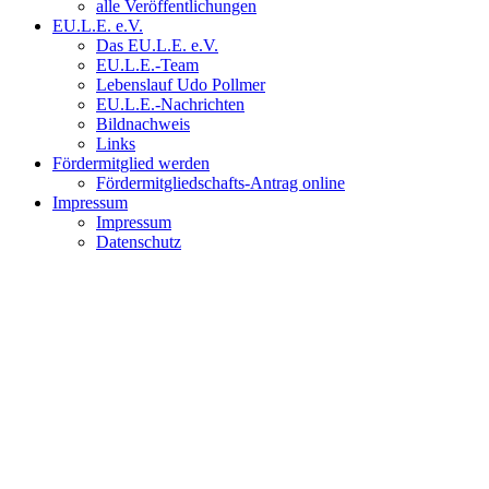
alle Veröffentlichungen
EU.L.E. e.V.
Das EU.L.E. e.V.
EU.L.E.-Team
Lebenslauf Udo Pollmer
EU.L.E.-Nachrichten
Bildnachweis
Links
Fördermitglied werden
Fördermitgliedschafts-Antrag online
Impressum
Impressum
Datenschutz