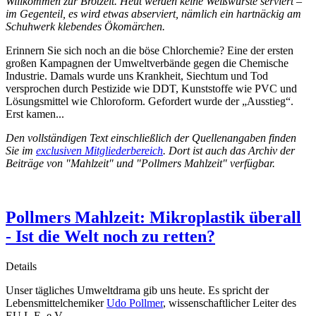
Willkommen zur Brotzeit. Heut werden keine Weißwürste serviert –
im Gegenteil, es wird etwas abserviert, nämlich ein hartnäckig am
Schuhwerk klebendes Ökomärchen.
Erinnern Sie sich noch an die böse Chlorchemie? Eine der ersten
großen Kampagnen der Umweltverbände gegen die Chemische
Industrie. Damals wurde uns Krankheit, Siechtum und Tod
versprochen durch Pestizide wie DDT, Kunststoffe wie PVC und
Lösungsmittel wie Chloroform. Gefordert wurde der „Ausstieg“.
Erst kamen...
Den vollständigen Text einschließlich der Quellenangaben finden
Sie im
exclusiven Mitgliederbereich
. Dort ist auch das Archiv der
Beiträge von "Mahlzeit" und "Pollmers Mahlzeit" verfügbar.
Pollmers Mahlzeit: Mikroplastik überall
- Ist die Welt noch zu retten?
Details
Unser tägliches Umweltdrama gib uns heute. Es spricht der
Lebensmittelchemiker
Udo Pollmer
, wissenschaftlicher Leiter des
EU.L.E. e.V.