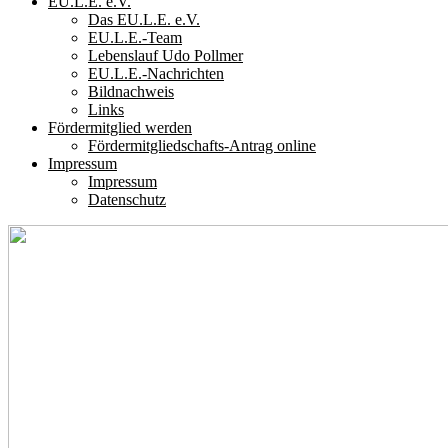
EU.L.E. e.V.
Das EU.L.E. e.V.
EU.L.E.-Team
Lebenslauf Udo Pollmer
EU.L.E.-Nachrichten
Bildnachweis
Links
Fördermitglied werden
Fördermitgliedschafts-Antrag online
Impressum
Impressum
Datenschutz