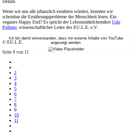
Details
Wenn wir uns alle pflanzlich ernähren würden, könnten wir
scheinbar die Ernährungsprobleme der Menschheit lösen. Ein
veganes Happy End? Es spricht der Lebensmittelchemiker
Udo
Pollmer
, wissenschaftlicher Leiter des EU.L.E. e.V.
Ich bin damit einverstanden, dass mir externe Inhalte von YouTube
© EU.L.E.
angezeigt werden.
Seite 9 von 11
2
3
4
5
6
7
8
9
10
11