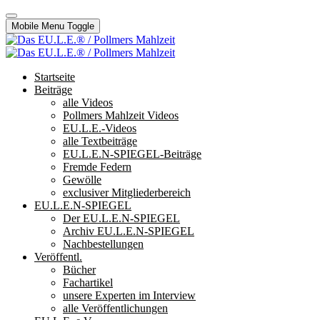
Mobile Menu Toggle
Startseite
Beiträge
alle Videos
Pollmers Mahlzeit Videos
EU.L.E.-Videos
alle Textbeiträge
EU.L.E.N-SPIEGEL-Beiträge
Fremde Federn
Gewölle
exclusiver Mitgliederbereich
EU.L.E.N-SPIEGEL
Der EU.L.E.N-SPIEGEL
Archiv EU.L.E.N-SPIEGEL
Nachbestellungen
Veröffentl.
Bücher
Fachartikel
unsere Experten im Interview
alle Veröffentlichungen