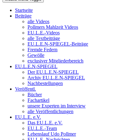
Startseite
Beiträge
alle Videos
Pollmers Mahlzeit Videos
EU.L.E.-Videos
alle Textbeiträge
EU.L.E.N-SPIEGEL-Beiträge
Fremde Federn
Gewölle
exclusiver Mitgliederbereich
EU.L.E.N-SPIEGEL
Der EU.L.E.N-SPIEGEL
Archiv EU.L.E.N-SPIEGEL
Nachbestellungen
Veröffentl.
Bücher
Fachartikel
unsere Experten im Interview
alle Veröffentlichungen
EU.L.E. e.V.
Das EU.L.E. e.V.
EU.L.E.-Team
Lebenslauf Udo Pollmer
EU.L.E.-Nachrichten