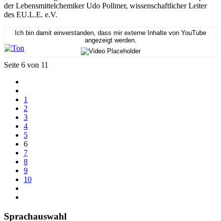
der Lebensmittelchemiker Udo Pollmer, wissenschaftlicher Leiter
des EU.L.E. e.V.
Ich bin damit einverstanden, dass mir externe Inhalte von YouTube
angezeigt werden.
Seite 6 von 11
1
2
3
4
5
6
7
8
9
10
Sprachauswahl