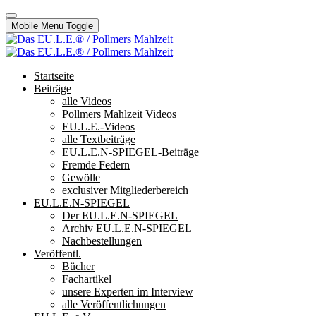
Mobile Menu Toggle
Startseite
Beiträge
alle Videos
Pollmers Mahlzeit Videos
EU.L.E.-Videos
alle Textbeiträge
EU.L.E.N-SPIEGEL-Beiträge
Fremde Federn
Gewölle
exclusiver Mitgliederbereich
EU.L.E.N-SPIEGEL
Der EU.L.E.N-SPIEGEL
Archiv EU.L.E.N-SPIEGEL
Nachbestellungen
Veröffentl.
Bücher
Fachartikel
unsere Experten im Interview
alle Veröffentlichungen