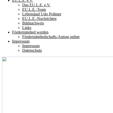
EU.L.E. e.V.
Das EU.L.E. e.V.
EU.L.E.-Team
Lebenslauf Udo Pollmer
EU.L.E.-Nachrichten
Bildnachweis
Links
Fördermitglied werden
Fördermitgliedschafts-Antrag online
Impressum
Impressum
Datenschutz