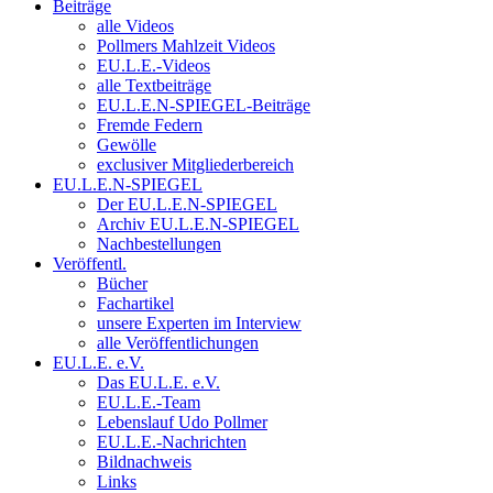
Beiträge
alle Videos
Pollmers Mahlzeit Videos
EU.L.E.-Videos
alle Textbeiträge
EU.L.E.N-SPIEGEL-Beiträge
Fremde Federn
Gewölle
exclusiver Mitgliederbereich
EU.L.E.N-SPIEGEL
Der EU.L.E.N-SPIEGEL
Archiv EU.L.E.N-SPIEGEL
Nachbestellungen
Veröffentl.
Bücher
Fachartikel
unsere Experten im Interview
alle Veröffentlichungen
EU.L.E. e.V.
Das EU.L.E. e.V.
EU.L.E.-Team
Lebenslauf Udo Pollmer
EU.L.E.-Nachrichten
Bildnachweis
Links