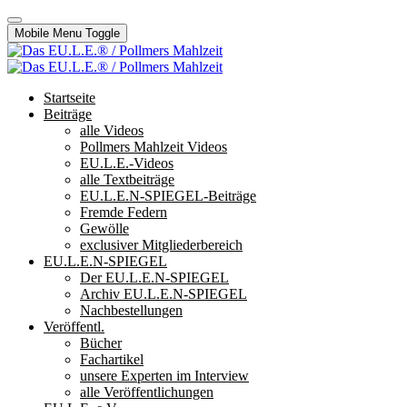
Mobile Menu Toggle
Startseite
Beiträge
alle Videos
Pollmers Mahlzeit Videos
EU.L.E.-Videos
alle Textbeiträge
EU.L.E.N-SPIEGEL-Beiträge
Fremde Federn
Gewölle
exclusiver Mitgliederbereich
EU.L.E.N-SPIEGEL
Der EU.L.E.N-SPIEGEL
Archiv EU.L.E.N-SPIEGEL
Nachbestellungen
Veröffentl.
Bücher
Fachartikel
unsere Experten im Interview
alle Veröffentlichungen