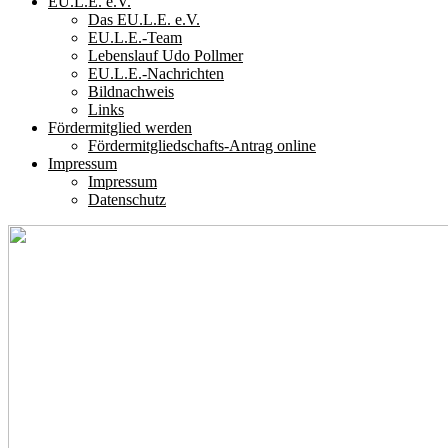
EU.L.E. e.V.
Das EU.L.E. e.V.
EU.L.E.-Team
Lebenslauf Udo Pollmer
EU.L.E.-Nachrichten
Bildnachweis
Links
Fördermitglied werden
Fördermitgliedschafts-Antrag online
Impressum
Impressum
Datenschutz