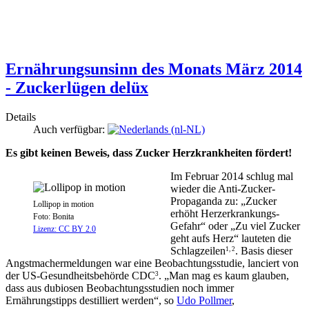
Ernährungsunsinn des Monats März 2014
- Zuckerlügen delüx
Details
Auch verfügbar:
Es gibt keinen Beweis, dass Zucker Herzkrankheiten fördert!
Im Februar 2014 schlug mal
wieder die Anti-Zucker-
Propaganda zu: „Zucker
Lollipop in motion
erhöht Herzerkrankungs-
Foto: Bonita
Gefahr“ oder „Zu viel Zucker
Lizenz: CC BY 2.0
geht aufs Herz“ lauteten die
Schlagzeilen
. Basis dieser
1, 2
Angstmachermeldungen war eine Beobachtungsstudie, lanciert von
der US-Gesundheitsbehörde CDC
. „Man mag es kaum glauben,
3
dass aus dubiosen Beobachtungsstudien noch immer
Ernährungstipps destilliert werden“, so
Udo Pollmer
,