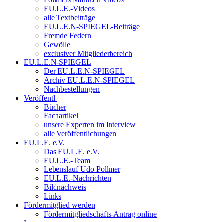
EU.L.E.-Videos
alle Textbeiträge
EU.L.E.N-SPIEGEL-Beiträge
Fremde Federn
Gewölle
exclusiver Mitgliederbereich
EU.L.E.N-SPIEGEL
Der EU.L.E.N-SPIEGEL
Archiv EU.L.E.N-SPIEGEL
Nachbestellungen
Veröffentl.
Bücher
Fachartikel
unsere Experten im Interview
alle Veröffentlichungen
EU.L.E. e.V.
Das EU.L.E. e.V.
EU.L.E.-Team
Lebenslauf Udo Pollmer
EU.L.E.-Nachrichten
Bildnachweis
Links
Fördermitglied werden
Fördermitgliedschafts-Antrag online