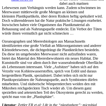
dabei auch marinen
Lebewesen zum Verhängnis werden kann. Zudem schwimmen im
Meerwasser mittlerweile große Mengen an kleinen und
kleinsten Plastikpartikeln, über deren Risiken heftig spekuliert wird.
Doch währenddessen hat die Natur praktische Lösungen erarbeitet.
Inzwischen haben viele Organismen das Plastikmaterial als
Behausung und als Nahrungsquelle entdeckt. Ein Verbot der Tüten
würde ihnen vermutlich gar nicht schmecken …
Ozeanographen und Meeresbiologen aus Massachusetts
identifizierten eine große Vielfalt an Mikroorganismen und anderer
Kleinstlebewesen, die dichtgedrängt die Plastikteilchen besiedeln.
Da diese im umgebenden Meerwasser nicht aufzufinden waren,
bietet das Material den Meeresbewohnern ein neues Habitat. Die
Kunststoffe sind vor allem durch ihre wasserabstoßende Oberfläche
als Lebensraum interessant. Viele „Aufsitzer“ haben sich auf den
Verzehr von Kohlenwasserstoffen, sprich von Erdöl und daraus
hergestelltem Plastik, spezialisiert. Dabei teilen sich nicht nur
Plastikspezialisten die Nahrungsquelle, auch Symbionten dürfen
mitarbeiten. Und räuberische Wimperntierchen weiden den mit
Mikroben reichgedeckten Tisch wieder ab. Um diesem ganz
speziellen und artenreichen Teil des Ökosystems gerecht zu werden,
spricht man von der „Plastisphäre“.
Literatur
:
Zettler ER et al: Life in the “plastisphere”: microbial