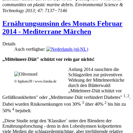
communities on plastic marine debris. Environmental Science &
Technology 2013; 47: 7137−7146
Ernährungsunsinn des Monats Februar
2014 - Mediterrane Märchen
Details
Auch verfügbar:
„Mittelmeer-Diät" schützt vor rein gar nichts!
Anfang 2014 rauschten die
Schlagzeilen zur präventiven
Wirkung der Mittelmeerküche
© hiphoto39 / www.fotolia.de
durch den Blätterwald:
„Mittelmeer-Diät schützt vor
1, 2
Gefäßkrankheiten" oder „Mediterrane Diät verhindert Diabetes"
.
3
2
Dabei wurden Risikosenkungen von 30%
über 40%
bis hin zu
4
50%
bejubelt.
„Diese Studie zeigt den 'Klassiker´ unter den Blendern der
Ernährungsforschung - denn in den Lobeshymnen kolportierten
viele Medien die schlagzeilenträchtige, aber irreführende relative