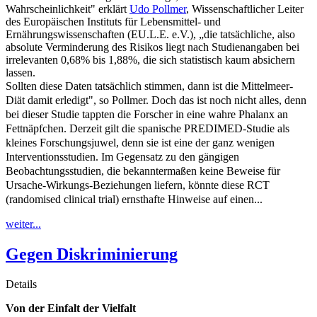
Wahrscheinlichkeit" erklärt
Udo Pollmer
, Wissenschaftlicher Leiter
des Europäischen Instituts für Lebensmittel- und
Ernährungswissenschaften (EU.L.E. e.V.), „die tatsächliche, also
absolute Verminderung des Risikos liegt nach Studienangaben bei
irrelevanten 0,68% bis 1,88%, die sich statistisch kaum absichern
lassen.
Sollten diese Daten tatsächlich stimmen, dann ist die Mittelmeer-
Diät damit erledigt", so Pollmer. Doch das ist noch nicht alles, denn
bei dieser Studie tappten die Forscher in eine wahre Phalanx an
Fettnäpfchen. Derzeit gilt die spanische PREDIMED-Studie als
kleines Forschungsjuwel, denn sie ist eine der ganz wenigen
Interventionsstudien. Im Gegensatz zu den gängigen
Beobachtungsstudien, die bekanntermaßen keine Beweise für
Ursache-Wirkungs-Beziehungen liefern, könnte diese RCT
(randomised clinical trial) ernsthafte Hinweise auf einen...
weiter...
Gegen Diskriminierung
Details
Von der Einfalt der Vielfalt