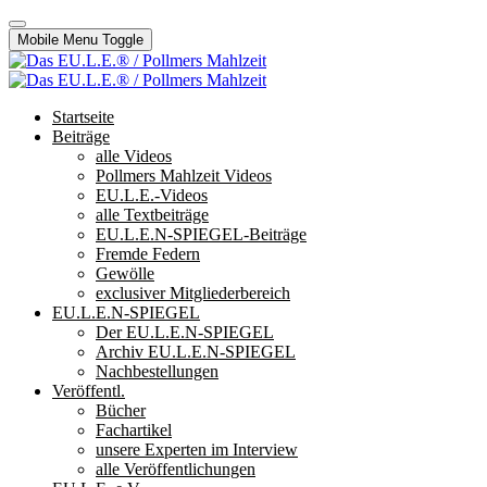
Mobile Menu Toggle
Startseite
Beiträge
alle Videos
Pollmers Mahlzeit Videos
EU.L.E.-Videos
alle Textbeiträge
EU.L.E.N-SPIEGEL-Beiträge
Fremde Federn
Gewölle
exclusiver Mitgliederbereich
EU.L.E.N-SPIEGEL
Der EU.L.E.N-SPIEGEL
Archiv EU.L.E.N-SPIEGEL
Nachbestellungen
Veröffentl.
Bücher
Fachartikel
unsere Experten im Interview
alle Veröffentlichungen