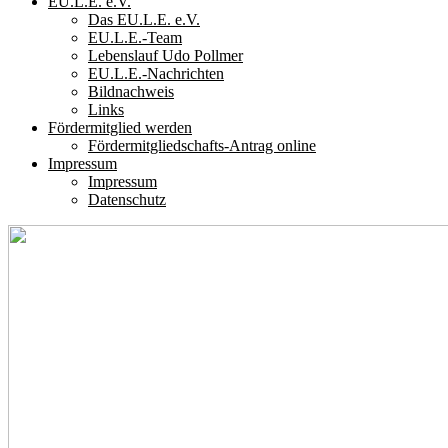
EU.L.E. e.V.
Das EU.L.E. e.V.
EU.L.E.-Team
Lebenslauf Udo Pollmer
EU.L.E.-Nachrichten
Bildnachweis
Links
Fördermitglied werden
Fördermitgliedschafts-Antrag online
Impressum
Impressum
Datenschutz