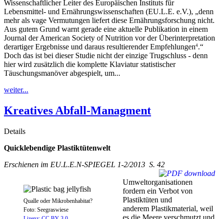
Wissenschaftlicher Leiter des Europäischen Instituts für
Lebensmittel- und Ernährungswissenschaften (EU.L.E. e.V.), „denn
mehr als vage Vermutungen liefert diese Ernährungsforschung nicht.
Aus gutem Grund warnt gerade eine aktuelle Publikation in einem
Journal der American Society of Nutrition vor der Überinterpretation
derartiger Ergebnisse und daraus resultierender Empfehlungen
.“
4
Doch das ist bei dieser Studie nicht der einzige Trugschluss - denn
hier wird zusätzlich die komplette Klaviatur statistischer
Täuschungsmanöver abgespielt, um...
weiter...
Kreatives Abfall-Managment
Details
Quicklebendige Plastiktütenwelt
Erschienen im EU.L.E.N-SPIEGEL 1-2/2013 S. 42
Umweltorganisationen
fordern ein Verbot von
Plastiktüten und
Qualle oder Mikrobenhabitat?
anderem Plastikmaterial, weil
Foto: Seegraswiese
es die Meere verschmutzt und
Lizenz: CC BY 3.0