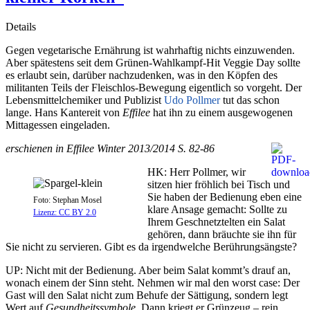
Details
Gegen vegetarische Ernährung ist wahrhaftig nichts einzuwenden.
Aber spätestens seit dem Grünen-Wahlkampf-Hit Veggie Day sollte
es erlaubt sein, darüber nachzudenken, was in den Köpfen des
militanten Teils der Fleischlos-Bewegung eigentlich so vorgeht. Der
Lebensmittelchemiker und Publizist
Udo Pollmer
tut das schon
lange. Hans Kantereit von
Effilee
hat ihn zu einem ausgewogenen
Mittagessen eingeladen.
erschienen in Effilee Winter 2013/2014 S. 82-86
HK: Herr Pollmer, wir
sitzen hier fröhlich bei Tisch und
Sie haben der Bedienung eben eine
Foto: Stephan Mosel
klare Ansage gemacht: Sollte zu
Lizenz: CC BY 2.0
Ihrem Geschnetztelten ein Salat
gehören, dann bräuchte sie ihn für
Sie nicht zu servieren. Gibt es da irgendwelche Berührungsängste?
UP: Nicht mit der Bedienung. Aber beim Salat kommt’s drauf an,
wonach einem der Sinn steht. Nehmen wir mal den worst case: Der
Gast will den Salat nicht zum Behufe der Sättigung, sondern legt
Wert auf
Gesundheitssymbole.
Dann kriegt er Grünzeug – rein