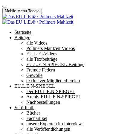
Mobile Menu Toggle
Startseite
Beiträge
alle Videos
Pollmers Mahlzeit Videos
EU.L.E.-Videos
alle Textbeiträge
EU.L.E.N-SPIEGEL-Beiträge
Fremde Federn
Gewölle
exclusiver Mitgliederbereich
EU.L.E.N-SPIEGEL
Der EU.L.E.N-SPIEGEL
Archiv EU.L.E.N-SPIEGEL
Nachbestellungen
Veröffentl.
Bücher
Fachartikel
unsere Experten im Interview
alle Veröffentlichungen