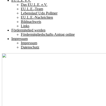
EU.L.E. e.V.
Das EU.L.E. e.V.
EU.L.E.-Team
Lebenslauf Udo Pollmer
EU.L.E.-Nachrichten
Bildnachweis
Links
Fördermitglied werden
Fördermitgliedschafts-Antrag online
Impressum
Impressum
Datenschutz