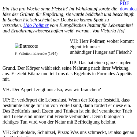
Ein Tag pro Woche ohne Fleisch? Im Wahlkampf sorgte die
Idee der Grünen für Empörung, sie wurde belächelt und beschimpft.
In Sachen Fleisch scheint der Deutsche keinen Spaß zu
verstehen.
Udo Pollmer
vom Europäischen Institut für Lebensmittel-
und Ernährungswissenschaften weiß, warum.
Von Victoria Hof
VH: Herr Pollmer, woher kommt
eigentlich unser
unbändiger Hunger auf Fleisch?
F. Vallotton: Entrecôte (1914)
UP: Das hat einen ganz simplen
Grund. Der Körper wählt sich seine Nahrung nach ihrer Wirkung
aus. Er zieht Bilanz und teilt uns das Ergebnis in Form des Appetits
mit.
VH: Der Appetit zeigt uns also, was wir brauchen?
UP: Er verkörpert die Lebenslust. Wenn der Körper feststellt, dass
bestimmte Dinge für ihn von Vorteil sind, dann fordert er diese ein.
Das Bedürfnis nach Essen und Trinken ist ein tief verankerter Trieb
und Triebe sind immer mit Freude verbunden. Denn biologisch
richtiges Tun wird von der Natur mit Befriedigung belohnt.
VH: Schokolade, Schnitzel, Pizza: Was uns schmeckt, ist also genau