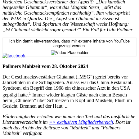
Verderben Geschmacksverstärker den Appetit? „Das künstlich
hergestellte Glutamat“, warnt das Magazin Stern, „stört das
natürliche Geschmacksempfinden nachhaltig“. Ihm widerspricht
der WDR in Quarks: Die „Angst vor Glutamat im Essen ist
unbegründet“. Und Spektrum der Wissenschaft weckt Hoffnung:
„Ist Glutamat vielleicht sogar gesund?“ Ein Fall für Udo Pollmer.
Ich bin damit einverstanden, dass mir externe Inhalte von YouTube
angezeigt werden.
Pollmers Mahlzeit vom 28. Oktober 2024
Der Geschmacksverstärker Glutamat („MSG“) geriet bereits vor
Jahrzehnten in die Schlagzeilen. Anlass war das China-Restaurant-
Syndrom, ein Begriff den 1968 ein chinesischer Arzt in den USA
1
geprägt hatte.
Immer wieder klagten Gäste nach einem Besuch
beim „Chinesen“ über Schmerzen in Kopf und Muskeln, Flush im
Gesicht, Brennen auf der Haut, ...
Fördermitglieder erhalten wie immer den Text und das ausführliche
Literaturverzeichnis im
=> exclusiven Mitgliederbereich
. Dort ist
auch das Archiv der Beiträge von "Mahlzeit" und "Pollmers
Mahlzeit" verfügbar.