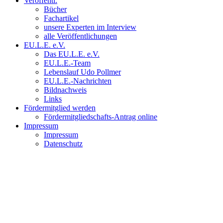
Veröffentl.
Bücher
Fachartikel
unsere Experten im Interview
alle Veröffentlichungen
EU.L.E. e.V.
Das EU.L.E. e.V.
EU.L.E.-Team
Lebenslauf Udo Pollmer
EU.L.E.-Nachrichten
Bildnachweis
Links
Fördermitglied werden
Fördermitgliedschafts-Antrag online
Impressum
Impressum
Datenschutz