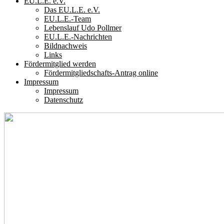
EU.L.E. e.V.
Das EU.L.E. e.V.
EU.L.E.-Team
Lebenslauf Udo Pollmer
EU.L.E.-Nachrichten
Bildnachweis
Links
Fördermitglied werden
Fördermitgliedschafts-Antrag online
Impressum
Impressum
Datenschutz